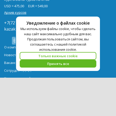
USD = 475,00
EUR = 549,00
Архив курсов
+7(727)3771000
Уведомление о файлах cookie
kazakhstan@pegast.com.kz
Мы используем файлы cookie, чтобы сделать
наш сайт максимально удобным для вас.
Продолжая пользоваться сайтом, вы
соглашаетесь с нашей политикой
О компании
использования cookie.
Новости
Только важные cookie
Вакансии
Принять все
Сотрудничество
Контактная информация
Туры
Отели
Авиабилеты
Акции
Памятка для туристов