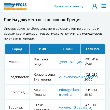
Проверить мой тур
Приём документов в регионах. Греция
Информацию по сбору документов с вылетом из регионов и
срокам сдачи документов вы можете получить у менеджеров
по визам в городах:
Город
Имя
E-mail
Телефон
Визовый
(495) 419-
Москва
greece@pegast.ru
отдел
92-94
Кривоносова
(423) 239-
Владивосток
e.krivonosova@pegast.ru
Екатерина
20-50
Арькова
info@gelikon-
(8442) 61-
Волгоград
Полина
travel.ru
35-80
Кярки
(473) 300-
Воронеж
voronezh@pegast.ru
Светлана
01-36