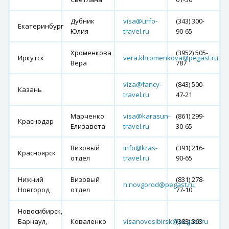
Дубник
visa@urfo-
(343) 300-
Екатеринбург
Юлия
travel.ru
90-65
Хроменкова
(3952) 505-
Иркутск
vera.khromenkova@pegast.ru
Вера
787
viza@fancy-
(843) 500-
Казань
travel.ru
47-21
Марченко
visa@karasun-
(861) 299-
Краснодар
Елизавета
travel.ru
30-65
Визовый
info@kras-
(391) 216-
Красноярск
отдел
travel.ru
90-65
Нижний
Визовый
(831) 278-
n.novgorod@pegast.ru
Новгород
отдел
77-10
Новосибирск,
Барнаул,
Коваленко
visanovosibirsk@pegast.ru
(383) 363-