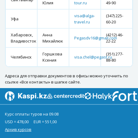
Юлия
tour.ru
49-90
visa@alga-
(347) 225-
Уфа
travel.ru
60-20
Хабаровск,
Анна
(4212) 46-
Pegasdv16@gmail.com
Владивосток
Михайлюк
22-22
Горшкова
(351) 277-
Челябинск
visa.chel@pegast.ru
Ксения
88-80
Адреса для отправки документов в офисы можно уточнить по
ссылке «Все контакты» в шапке сайте.
Курс оплаты туров на 09.08
USD = 478,00
EUR = 551,00
Архив курсов