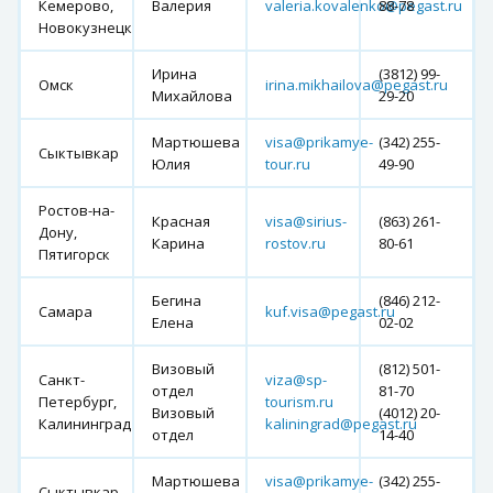
Кемерово,
Валерия
valeria.kovalenko@pegast.ru
88-78
Новокузнецк
Ирина
(3812) 99-
Омск
irina.mikhailova@pegast.ru
Михайлова
29-20
Мартюшева
visa@prikamye-
(342) 255-
Сыктывкар
Юлия
tour.ru
49-90
Ростов-на-
Красная
visa@sirius-
(863) 261-
Дону,
Карина
rostov.ru
80-61
Пятигорск
Бегина
(846) 212-
Самара
kuf.visa@pegast.ru
Елена
02-02
Визовый
(812) 501-
Санкт-
viza@sp-
отдел
81-70
Петербург,
tourism.ru
Визовый
(4012) 20-
Калининград
kaliningrad@pegast.ru
отдел
14-40
Мартюшева
visa@prikamye-
(342) 255-
Сыктывкар