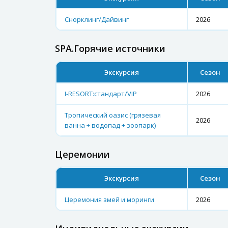
Снорклинг/Дайвинг
2026
SPA.Горячие источники
Экскурсия
Сезон
I-RESORT:стандарт/VIP
2026
Тропический оазис (грязевая
2026
ванна + водопад + зоопарк)
Церемонии
Экскурсия
Сезон
Церемония змей и моринги
2026