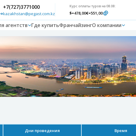
+7(727)3771000
Курс оплаты туров на 08.08:
$
=478,00
€
=551,00
kazakhstan@pegast.com.kz
ля агентств
Где купить
Франчайзинг
О компании
Дни проведения
Время