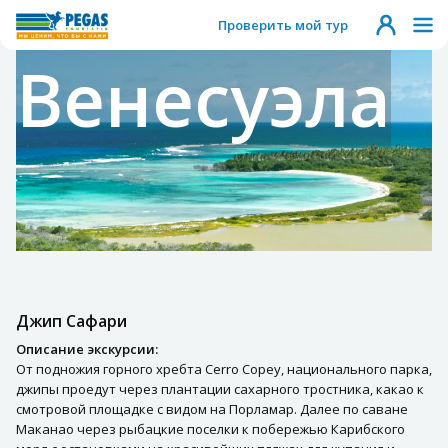
Проверить мой тур
Венесуэла
Джип Сафари
Описание экскурсии:
От подножия горного хребта Cerro Copey, национального парка,
джипы проедут через плантации сахарного тростника, какао к
смотровой площадке с видом на Порламар. Далее по саване
Маканао через рыбацкие поселки к побережью Карибского