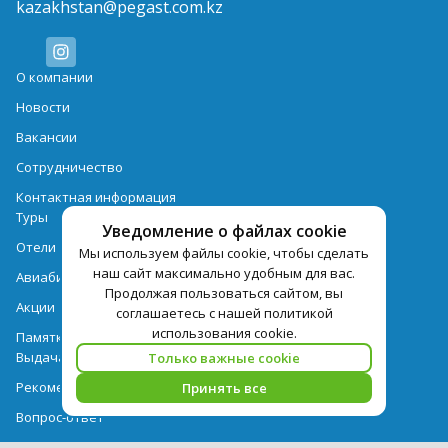
kazakhstan@pegast.com.kz
О компании
Новости
Вакансии
Сотрудничество
Контактная информация
Туры
Уведомление о файлах cookie
Отели
Мы используем файлы cookie, чтобы сделать
наш сайт максимально удобным для вас.
Авиабилеты
Продолжая пользоваться сайтом, вы
Акции
соглашаетесь с нашей политикой
использования cookie.
Памятка для туристов
Выдача документов
Только важные cookie
Рекомендации
Принять все
Вопрос-ответ
Счет и оплата