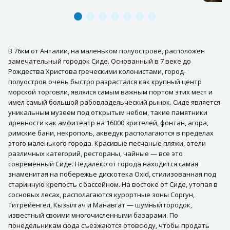
В 76км от Анталии, на маленьком полуострове, расположен
замечательный городок Сиде. Основанный в 7 веке до
Рождества Христова греческими колонистами, город-
полуостров очень быстро разрастался как крупный центр
морской торговли, являлся самым важным портом этих мест и
имел самый большой рабовладельческий рынок. Сиде является
уникальным музеем под открытым небом, такие памятники
древности как амфитеатр на 16000 зрителей, фонтан, агора,
римские бани, некрополь, акведук располагаются в пределах
этого маленького города. Красивые песчаные пляжи, отели
различных категорий, рестораны, чайные — все это
современный Сиде. Недалеко от города находится самая
знаменитая на побережье дискотека Oxid, стилизованная под
старинную крепость с бассейном. На востоке от Сиде, утопая в
сосновых лесах, располагаются курортные зоны Соргун,
Титрейенгел, Кызылгач и Манавгат — шумный городок,
известный своими многочисленными базарами. По
понедельникам сюда съезжаются отовсюду, чтобы продать