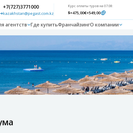
+7(727)3771000
Курс оплаты туров на 07.08:
$
=475,00
€
=549,00
kazakhstan@pegast.com.kz
ля агентств
Где купить
Франчайзинг
О компании
ума