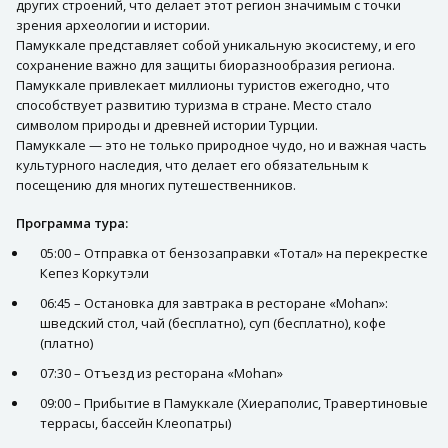
других строений, что делает этот регион значимым с точки
зрения археологии и истории.
Памуккале представляет собой уникальную экосистему, и его
сохранение важно для защиты биоразнообразия региона.
Памуккале привлекает миллионы туристов ежегодно, что
способствует развитию туризма в стране. Место стало
символом природы и древней истории Турции.
Памуккале — это не только природное чудо, но и важная часть
культурного наследия, что делает его обязательным к
посещению для многих путешественников.
Программа тура:
05:00 – Отправка от бензозаправки «Тотал» на перекрестке
Кепез Коркутэли
06:45 – Остановка для завтрака в ресторане «Mohan»:
шведский стол, чай (бесплатно), суп (бесплатно), кофе
(платно)
07:30 – Отъезд из ресторана «Mohan»
09:00 – Прибытие в Памуккале (Хиераполис, Травертиновые
террасы, бассейн Клеопатры)