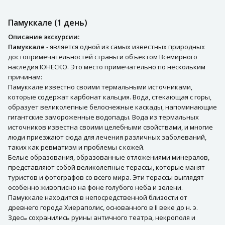
Памуккале (1 день)
Описание экскурсии:
Памуккале
- является одной из самых известных природных
достопримечательностей страны и объектом Всемирного
наследия ЮНЕСКО. Это место примечательно по нескольким
причинам:
Памуккале известно своими термальными источниками,
которые содержат карбонат кальция. Вода, стекающая с горы,
образует великолепные белоснежные каскады, напоминающие
гигантские замороженные водопады. Вода из термальных
источников известна своими целебными свойствами, и многие
люди приезжают сюда для лечения различных заболеваний,
таких как ревматизм и проблемы с кожей.
Белые образования, образованные отложениями минералов,
представляют собой великолепные терассы, которые манят
туристов и фотографов со всего мира. Эти терассы выглядят
особенно живописно на фоне голубого неба и зелени.
Памуккале находится в непосредственной близости от
древнего города Хиераполис, основанного в II веке до н. э.
Здесь сохранились руины античного театра, некрополя и