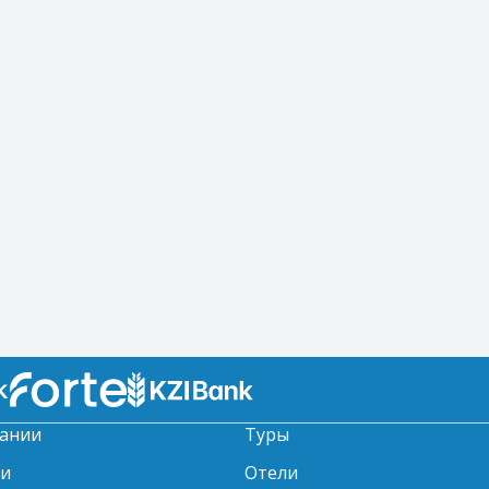
ании
Туры
ти
Отели