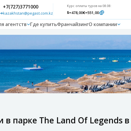
+7(727)3771000
Курс оплаты туров на 08.08:
$
=478,00
€
=551,00
kazakhstan@pegast.com.kz
ля агентств
Где купить
Франчайзинг
О компании
в парке The Land Of Legends в 