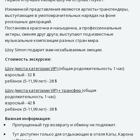
Изюминкой представления являются артисты-трансгендеры,
выступающие в умопомрачительных нарядах на фоне
роскошных декораций.
Постановка красочна и насыщенна, а профессиональные
актеры, сменяя друг друга, выступают под известные
музыкальные композиции разных стран мира.
Шоу Simon подарит вам незабываемые эмоции.
Стоимость экскурсии:
Шоу (места категории VIP)
(общая родолжительность 1 час)
взрослый - 32 $
ребёнок (5-11,99 лет) - 28 $
Шоу (места категории VIP) + трансфер
(общая
родолжительность 1 час)
взрослый - 42 $
ребёнок (5-11,99 лет) - 38 $
Важная информация:
Пропущенный тур возврату и обмену не подлежит.
Тут доступен только для отдыхающих в отеля Каты, Карона