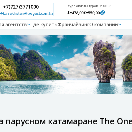
+7(727)3771000
Курс оплаты туров на 06.08:
$
=478,00
€
=550,00
kazakhstan@pegast.com.kz
ля агентств
Где купить
Франчайзинг
О компании
 парусном катамаране The One