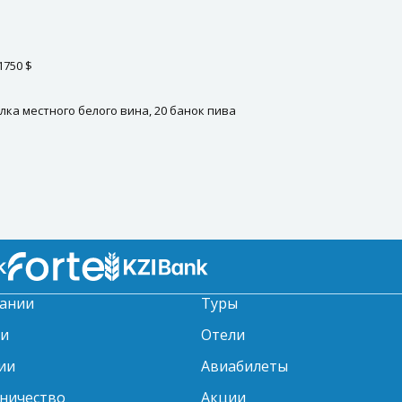
1750 $
ылка местного белого вина, 20 банок пива
ании
Туры
ти
Отели
ии
Авиабилеты
ничество
Акции