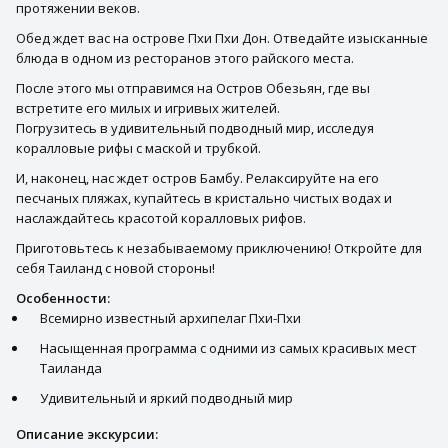
протяжении веков.
Обед ждет вас на острове Пхи Пхи Дон. Отведайте изысканные
блюда в одном из ресторанов этого райского места.
После этого мы отправимся на Остров Обезьян, где вы
встретите его милых и игривых жителей.
Погрузитесь в удивительный подводный мир, исследуя
коралловые рифы с маской и трубкой.
И, наконец, нас ждет остров Бамбу. Релаксируйте на его
песчаных пляжах, купайтесь в кристально чистых водах и
наслаждайтесь красотой коралловых рифов.
Приготовьтесь к незабываемому приключению! Откройте для
себя Таиланд с новой стороны!
Особенности:
Всемирно известный архипелаг Пхи-Пхи
Насыщенная программа с одними из самых красивых мест
Таиланда
Удивительный и яркий подводный мир
Описание экскурсии: