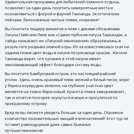
Удивительная программа для любителей пляжного отдыха,
позволяет за один день посетить невероятные места и
познакомиться с флорой и фауной Таиланда. Экзотические
пейзажи, белоснежные чистые пляжи, снорклинг!
Вы посетите пещеру викингов и пляж с дикими обезьянами.
Лагуна Пайл или Пиле или «Самая глубокая лагуна Таиланда», а
тайцы называют ее «Лагуной омоложения» образовалась в
результате разрыва земной коры. Из-за известняковых скал на
заднем плане цвет воды в лагуне потрясающе красив.. Жители
Таиланда верят, что купание в этой лагуне имеет
омолаживающий эффект благодаря составу воды.
Вы посетите Бамбуковый остров, это настоящий райский
уголок. Здесь очень красивый пляж: мелкий и белый песок, море
у берега изумрудно-зеленое, на глубоких участках цвет
меняется на темно-бирюзовый. Красота пляжа завораживает,
так и хочется поскорее окунуться в море и прогуляться по
прекрасному острову.
Вряд ли вы сможете увидеть больше за один день. Огромное
количество положительных эмоций и впечатлений! Этот тур не
оставит равнодушным даже самых бывалых
путешественников!