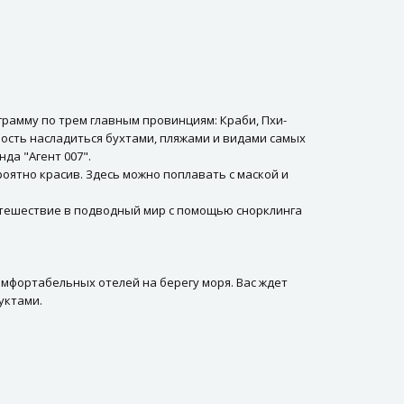
грамму по трем главным провинциям: Краби, Пхи-
ность насладиться бухтами, пляжами и видами самых
да "Агент 007".
оятно красив. Здесь можно поплавать с маской и
путешествие в подводный мир с помощью снорклинга
мфортабельных отелей на берегу моря. Вас ждет
уктами.