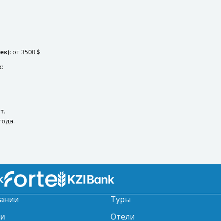
ек):
от 3500 $
:
т.
года.
ании
Туры
ти
Отели