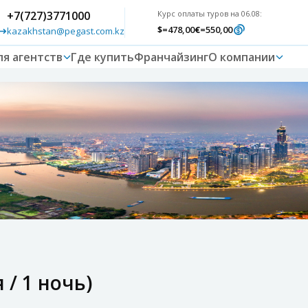
+7(727)3771000
Курс оплаты туров на 06.08:
$
=478,00
€
=550,00
kazakhstan@pegast.com.kz
ля агентств
Где купить
Франчайзинг
О компании
 / 1 ночь)