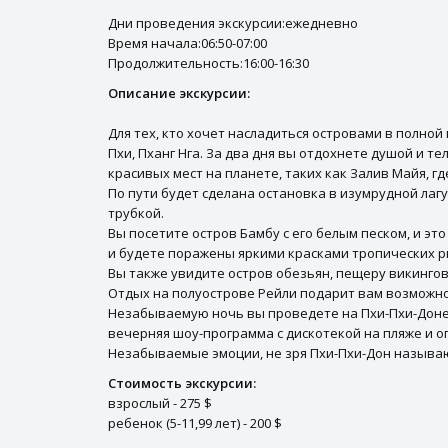
Дни проведения экскурсии:ежедневно
Время начала:06:50-07:00
Продолжительность:16:00-16:30
Описание экскурсии:
Для тех, кто хочет насладиться островами в полно
Пхи, Пханг Нга. За два дня вы отдохнете душой и 
красивых мест на планете, таких как Залив Майя, гд
По пути будет сделана остановка в изумрудной лаг
трубкой.
Вы посетите остров Бамбу с его белым песком, и э
и будете поражены яркими красками тропических р
Вы также увидите остров обезьян, пещеру викинго
Отдых на полуострове Рейли подарит вам возможно
Незабываемую ночь вы проведете на Пхи-Пхи-Доне,
вечерняя шоу-программа с дискотекой на пляже и о
Незабываемые эмоции, не зря Пхи-Пхи-Дон называ
Стоимость экскурсии:
взрослый - 275 $
ребенок (5-11,99 лет) - 200 $