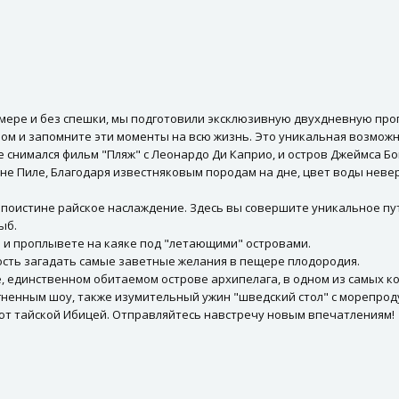
й мере и без спешки, мы подготовили эксклюзивную двухдневную про
телом и запомните эти моменты на всю жизнь. Это уникальная возмож
е снимался фильм "Пляж" с Леонардо Ди Каприо, и остров Джеймса Бон
уне Пиле, Благодаря известняковым породам на дне, цвет воды невер
то поистине райское наслаждение. Здесь вы совершите уникальное 
ыб.
в и проплывете на каяке под "летающими" островами.
сть загадать самые заветные желания в пещере плодородия.
 единственном обитаемом острове архипелага, в одном из самых ко
гненным шоу, также изумительный ужин "шведский стол" с морепрод
ют тайской Ибицей. Отправляйтесь навстречу новым впечатлениям!