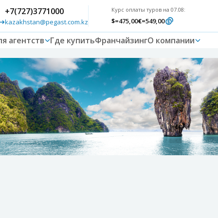
+7(727)3771000
Курс оплаты туров на 07.08:
$
=475,00
€
=549,00
kazakhstan@pegast.com.kz
ля агентств
Где купить
Франчайзинг
О компании