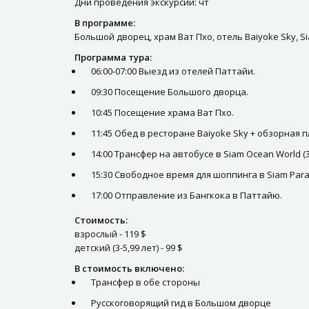
Дни проведения экскурсии: чт
В программе:
Большой дворец, храм Ват Пхо, отель Baiyoke Sky, S
Программа тура:
06:00-07:00 Выезд из отелей Паттайи.
09:30 Посещение Большого дворца.
10:45 Посещение храма Ват Пхо.
11:45 Обед в ресторане Baiyoke Sky + обзорная 
14:00 Трансфер на автобусе в Siam Ocean World (
15:30 Свободное время для шоппинга в Siam Para
17:00 Отправление из Бангкока в Паттайю.
Стоимость:
взрослый - 119 $
детский (3-5,99 лет) - 99 $
В стоимость включено:
Трансфер в обе стороны
Русскоговорящий гид в Большом дворце