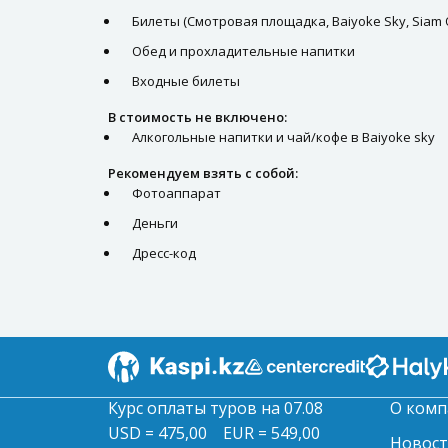
Билеты (Смотровая площадка, Baiyoke Sky, Siam 
Обед и прохладительные напитки
Входные билеты
В стоимость не включено:
Алкогольные напитки и чай/кофе в Baiyoke sky
Рекомендуем взять с собой:
Фотоаппарат
Деньги
Дресс-код
Курс оплаты туров на 07.08
О комп
USD = 475,00
EUR = 549,00
Новос