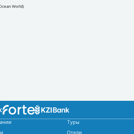
Ocean World)
ании
Туры
ти
Отели