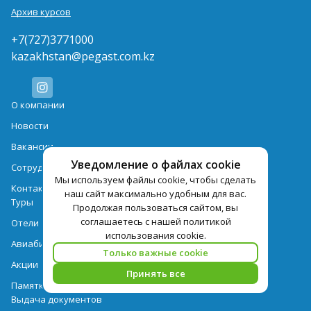
Архив курсов
+7(727)3771000
kazakhstan@pegast.com.kz
О компании
Новости
Вакансии
Уведомление о файлах cookie
Сотрудничество
Мы используем файлы cookie, чтобы сделать
Контактная информация
наш сайт максимально удобным для вас.
Туры
Продолжая пользоваться сайтом, вы
соглашаетесь с нашей политикой
Отели
использования cookie.
Авиабилеты
Только важные cookie
Акции
Принять все
Памятка для туристов
Выдача документов