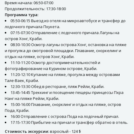
Время начала: 06:50-07:00
Продолжительность: 17:30-18:00
Программа тура:
05:50-06:15 Выезд из отеля на микроавтобусе и трансфер до
лодочного причала Пхукета.
07:15-07:30 Отправление с лодочного причала Лагуны на
остров Хонг, Краби.
08:30-10:30 Осмотр лагуны острова Хонг, остановка на пляже
и прогулка до смотровой площадки. Плавание, сноркелинг и
отдых на пляже, остров Хонг, Краби.
11:10-11:20 Осмотр достопримечательностей и
фотографирование на Курином острове, Краби.
11:20-12:10 Купание на пляже, прогулка между островами
Тале-Ваек, Краби.
12:30-13:30 Обед в ресторане, пляж Рейли, Краби.
13:45-14:45 Треккинг и посещение пещеры принцессы Пхра
Нанг на пляже Рейли, Краби.
15:00-16:00 Плавание, снорклинг и отдых на пляже, остров
Пода, Краби.
16:00 Отправление с острова Пода на лодочный причал.
17:15-17:30 Прибытие на причал и трансфер обратно в отель.
Стоимость экскурсии:
взрослый - 124 $