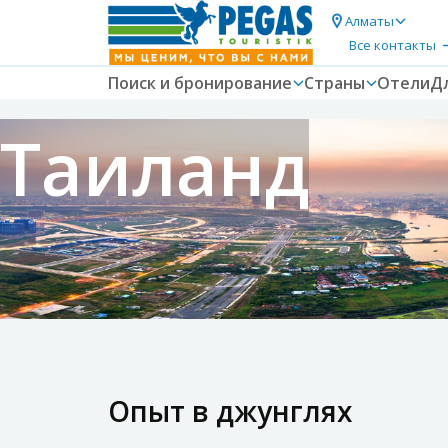
Алматы
Все контакты
Поиск и бронирование
Страны
Отели
Д
Таиланд
Опыт в джунглях