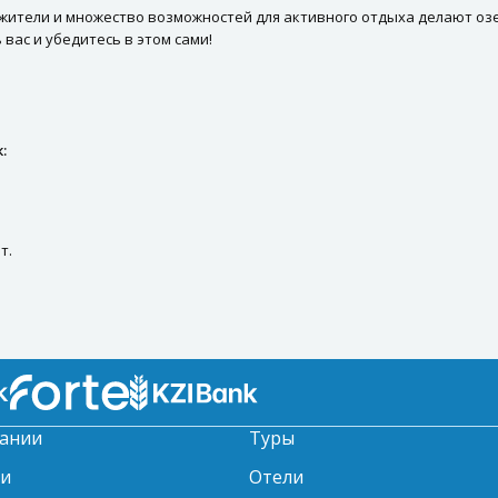
тели и множество возможностей для активного отдыха делают озе
вас и убедитесь в этом сами!
:
т.
ании
Туры
ти
Отели