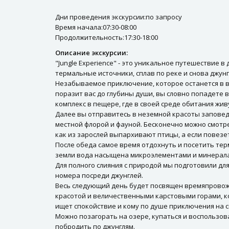
Дни проведения экскурсии:по запросу
Время начала:07:30-08:00
Продолжительность:17:30-18:00
Описание экскурсии:
"Jungle Experience" - это уникальное путешествие 
термальные источники, сплав по реке и снова джунг
Незабываемое приключение, которое останется в в
поразит вас до глубины души, вы словно попадете в
комплекс в пещере, где в своей среде обитания жив
Далее вы отправитесь в неземной красоты заповед
местной флорой и фауной. Бесконечно можно смотр
как из зарослей выпархивают птицы, а если повезет
После обеда самое время отдохнуть и посетить тер
земли вода насыщена микроэлементами и минерал
Для полного слияния с природой мы подготовили д
номера посреди джунглей.
Весь следующий день будет посвящен времяпровожд
красотой и величественными карстовыми горами, к
ищет спокойствие и кому по душе приключения на 
Можно позагорать на озере, купаться и воспользова
побродить по джунглям.