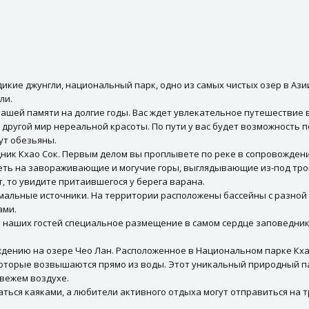
в дикие джунгли, национальный парк, одно из самых чистых озер в Аз
ли.
ашей памяти на долгие годы. Вас ждет увлекательное путешествие 
 другой мир нереальной красоты. По пути у вас будет возможность 
ут обезьяны.
ник Кхао Сок. Первым делом вы проплывете по реке в сопровождени
еть на завораживающие и могучие горы, выглядывающие из-под троп
, то увидите притаившегося у берега варана.
мальные источники. На территории расположены бассейны с разной 
ами.
ля наших гостей специальное размещение в самом сердце заповедни
ению на озере Чео Лан. Расположенное в Национальном парке Кхао
оторые возвышаются прямо из воды. Этот уникальный природный па
свежем воздухе.
ться каяками, а любители активного отдыха могут отправиться на т