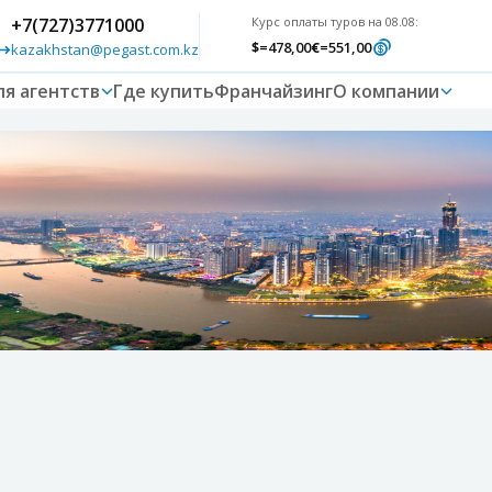
+7(727)3771000
Курс оплаты туров на 08.08:
$
=478,00
€
=551,00
kazakhstan@pegast.com.kz
ля агентств
Где купить
Франчайзинг
О компании