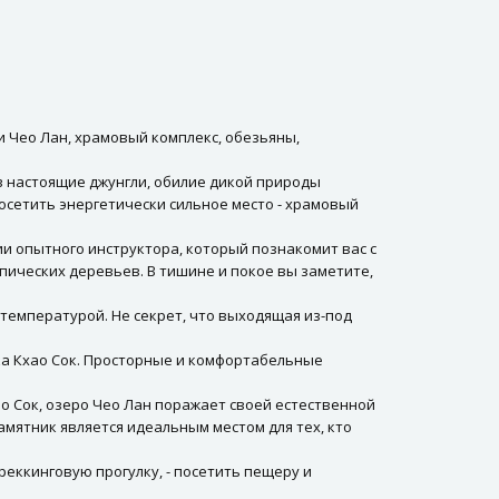
ии Чео Лан, храмовый комплекс, обезьяны,
в настоящие джунгли, обилие дикой природы
посетить энергетически сильное место - храмовый
и опытного инструктора, который познакомит вас с
ических деревьев. В тишине и покое вы заметите,
температурой. Не секрет, что выходящая из-под
ка Кхао Сок. Просторные и комфортабельные
 Сок, озеро Чео Лан поражает своей естественной
мятник является идеальным местом для тех, кто
реккинговую прогулку, - посетить пещеру и