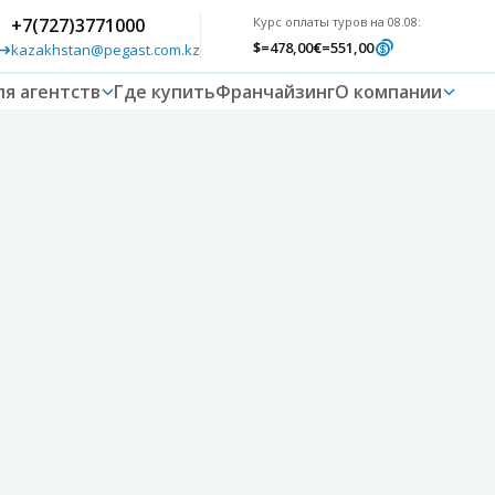
+7(727)3771000
Курс оплаты туров на 08.08:
$
=478,00
€
=551,00
kazakhstan@pegast.com.kz
ля агентств
Где купить
Франчайзинг
О компании