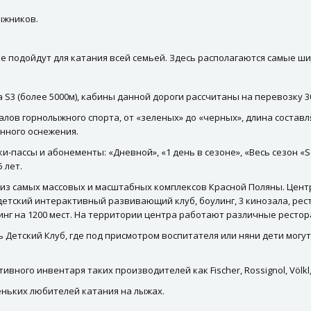
лыжников.
торые подойдут для катания всей семьей. Здесь располагаются самые 
а S3 (более 5000м), кабины данной дороги рассчитаны на перевозку 3
в горнолыжного спорта, от «зеленых» до «черных», длина составляет 
нного оснежения.
пассы и абонементы: «Дневной», «1 день в сезоне», «Весь сезон «Sea
5 лет.
 из самых массовых и масштабных комплексов Красной Поляны. Цент
детский интерактивный развивающий клуб, боулинг, 3 кинозала, рес
кинг на 1200 мест. На территории центра работают различные рестор
ть Детский Клуб, где под присмотром воспитателя или няни дети могу
ного инвентаря таких производителей как Fischer, Rossignol, Völkl, 
ньких любителей катания на лыжах.