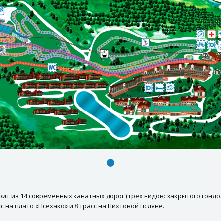
оит из 14 современных канатных дорог (трех видов: закрытого гонд
сс на плато «Псехако» и 8 трасс на Пихтовой поляне.