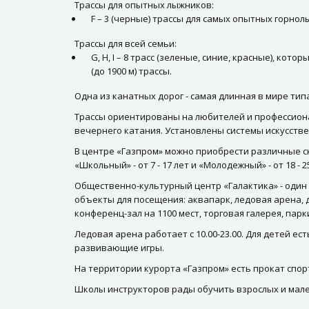
Трассы для опытных лыжников:
F – 3 (черные) трассы для самых опытных горно
Трассы для всей семьи:
G, H, I – 8 трасс (зеленые, синие, красные), ко
(до 1900 м) трассы.
Одна из канатных дорог - самая длинная в мире тип
Трассы ориентированы на любителей и профессионало
вечернего катания. Установлены системы искусстве
В центре «Газпром» можно приобрести различные ски-
«Школьный» - от 7 - 17 лет и «Молодежный» - от 18 - 2
Общественно-культурный центр «Галактика» - один
объекты для посещения: аквапарк, ледовая арена, 
конференц-зал на 1100 мест, торговая галерея, пар
Ледовая арена работает с 10.00-23.00. Для детей ес
развивающие игры.
На территории курорта «Газпром» есть прокат спортив
Школы инструкторов рады обучить взрослых и мале