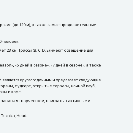
широкие (до 120 м), а также самые продолжительные
0 человек.
23 км. Трассы (В, С, D, Е) имеют освещение для
son», «5 дней в сезоне», «7 дней в сезоне», а также
р является круглогодичным и предлагает следующие
тораны, фудкорт, открытые террасы, ночной клуб,
аны и кафе.
т заняться творчеством, поиграть в активные и
Tecnica, Head.