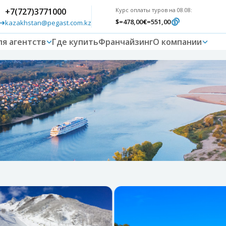
+7(727)3771000
Курс оплаты туров на 08.08:
$
=478,00
€
=551,00
kazakhstan@pegast.com.kz
ля агентств
Где купить
Франчайзинг
О компании