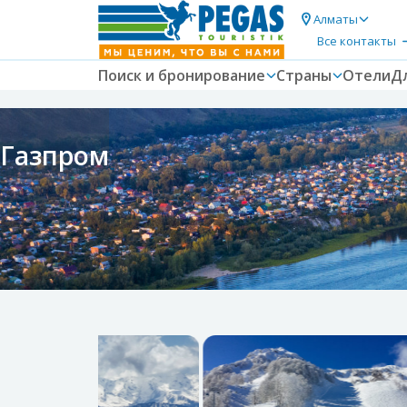
Алматы
Все контакты
Поиск и бронирование
Страны
Отели
Д
Газпром