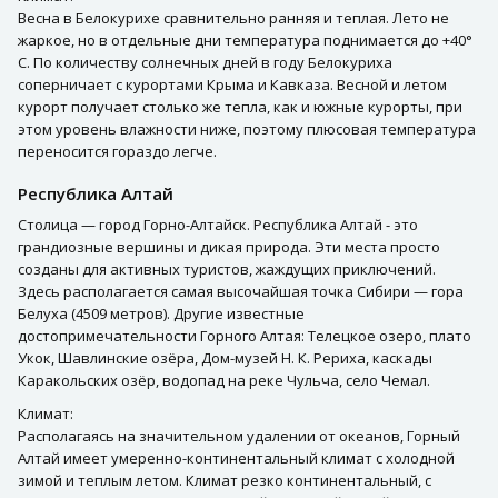
Весна в Белокурихе сравнительно ранняя и теплая. Лето не
жаркое, но в отдельные дни температура поднимается до +40°
С. По количеству солнечных дней в году Белокуриха
соперничает с курортами Крыма и Кавказа. Весной и летом
курорт получает столько же тепла, как и южные курорты, при
этом уровень влажности ниже, поэтому плюсовая температура
переносится гораздо легче.
Республика Алтай
Столица — город Горно-Алтайск. Республика Алтай - это
грандиозные вершины и дикая природа. Эти места просто
созданы для активных туристов, жаждущих приключений.
Здесь располагается самая высочайшая точка Сибири — гора
Белуха (4509 метров). Другие известные
достопримечательности Горного Алтая: Телецкое озеро, плато
Укок, Шавлинские озёра, Дом-музей Н. К. Рериха, каскады
Каракольских озёр, водопад на реке Чульча, село Чемал.
Климат:
Располагаясь на значительном удалении от океанов, Горный
Алтай имеет умеренно-континентальный климат с холодной
зимой и теплым летом. Климат резко континентальный, с