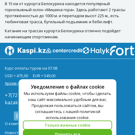
В 15 км от курорта Белокуриха находится популярный
горнолыжный склон «Мишина гора». Здесь работают 2 трассы
протяжённостью до 1000 м. и перепадом высот 225 м., есть
тюбинговая трасса, бугельный подъемник и беби-лифт.
Катание на трассах курорта Белокуриха отлично подойдет
начинающим спортсменам.
Курс оплаты туров на 07.08
USD = 475,00
EUR = 549,00
Архив курсов
Уведомление о файлах cookie
Мы используем файлы cookie, чтобы сделать
+7(727)3771000
наш сайт максимально удобным для вас.
kazakhstan@pegast.com.kz
Продолжая пользоваться сайтом, вы
соглашаетесь с нашей политикой
использования cookie.
О компании
Только важные cookie
Новости
Принять все