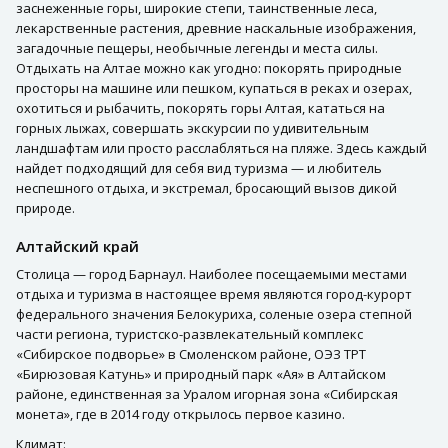
заснеженные горы, широкие степи, таинственные леса,
лекарственные растения, древние наскальные изображения,
загадочные пещеры, необычные легенды и места силы.
Отдыхать на Алтае можно как угодно: покорять природные
просторы на машине или пешком, купаться в реках и озерах,
охотиться и рыбачить, покорять горы Алтая, кататься на
горных лыжах, совершать экскурсии по удивительным
ландшафтам или просто расслабляться на пляже. Здесь каждый
найдет подходящий для себя вид туризма — и любитель
неспешного отдыха, и экстремал, бросающий вызов дикой
природе.
Алтайский край
Столица — город Барнаул. Наиболее посещаемыми местами
отдыха и туризма в настоящее время являются город-курорт
федерального значения Белокуриха, соленые озера степной
части региона, туристско-развлекательный комплекс
«Сибирское подворье» в Смоленском районе, ОЭЗ ТРТ
«Бирюзовая Катунь» и природный парк «Ая» в Алтайском
районе, единственная за Уралом игорная зона «Сибирская
монета», где в 2014 году открылось первое казино.
Климат: