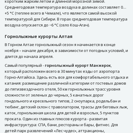
коротким жарким летом и длинной морозной зимой.
Среднегодовая температура воздуха в долинах составляет 0…
+5 °C (теплее всего в Чемале), что является самой высокой
температурой для Сибири. В горах среднегодовая температура
воздуха опускается до −6 °C (село Кош-Агач).
Горнолыжные курорты Алтая
В Горном Алтае горнолыжный сезон я начинается в конце
ноября – начале декабря, в зависимости от погодных условий, и
длится до начала апреля.
Самый популярный -
горнолыжный курорт Манжерок
,
который расположен всего в 30 минутах езды от аэропорта
Горно-Алтайска. Здесь есть все для комфортабельного отдыха и
катания: размещение различной категории от гостевых домов
до пятизвездочного отеля, 50 км горнолыжных трасс уровня
сложности от зеленых до черных, 5 канатных дорог
гондольного и кресельного типов, 2 сноупарка, родельбан и
тюбинг, детский склон с траволатором, трассы для беговых лыж,
каток, горнолыжная школа для детей и взрослых, 5 пунктов
проката. Один из главных плюсов курорта - развитая
инфраструктура: СПА, бани, рестораны и бары, фитнес. Для
детей парк развлечений «Лес чудес», аттракционы,