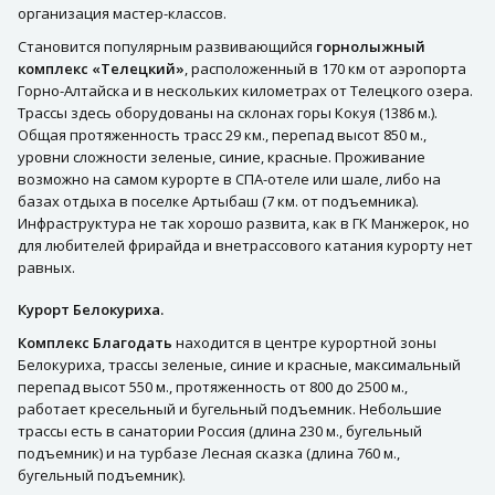
организация мастер-классов.
Становится популярным развивающийся
горнолыжный
комплекс «Телецкий»
, расположенный в 170 км от аэропорта
Горно-Алтайска и в нескольких километрах от Телецкого озера.
Трассы здесь оборудованы на склонах горы Кокуя (1386 м.).
Общая протяженность трасс 29 км., перепад высот 850 м.,
уровни сложности зеленые, синие, красные. Проживание
возможно на самом курорте в СПА-отеле или шале, либо на
базах отдыха в поселке Артыбаш (7 км. от подъемника).
Инфраструктура не так хорошо развита, как в ГК Манжерок, но
для любителей фрирайда и внетрассового катания курорту нет
равных.
Курорт Белокуриха.
Комплекс Благодать
находится в центре курортной зоны
Белокуриха, трассы зеленые, синие и красные, максимальный
перепад высот 550 м., протяженность от 800 до 2500 м.,
работает кресельный и бугельный подъемник. Небольшие
трассы есть в санатории Россия (длина 230 м., бугельный
подъемник) и на турбазе Лесная сказка (длина 760 м.,
бугельный подъемник).