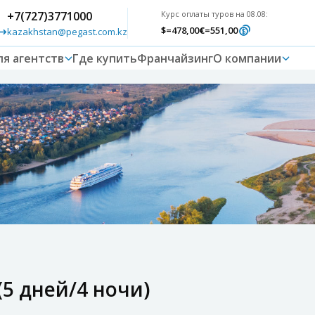
+7(727)3771000
Курс оплаты туров на 08.08:
$
=478,00
€
=551,00
kazakhstan@pegast.com.kz
ля агентств
Где купить
Франчайзинг
О компании
(5 дней/4 ночи)