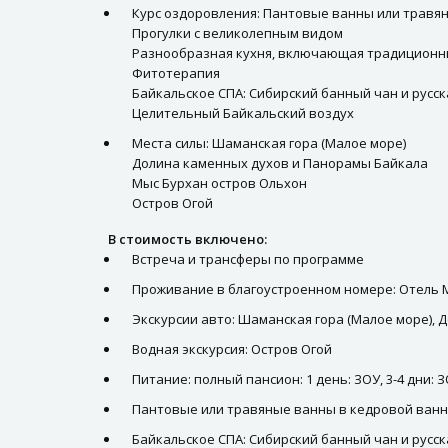
Курс оздоровления: Пантовые ванны или травяны
Прогулки с великолепным видом
Разнообразная кухня, включающая традиционн
Фитотерапия
Байкальское СПА: Сибирский банный чан и русск
Целительный Байкальский воздух
Места силы: Шаманская гора (Малое море)
Долина каменных духов и Панорамы Байкала
Мыс Бурхан остров Ольхон
Остров Огой
В стоимость включено:
Встреча и трансферы по программе
Проживание в благоустроенном номере: Отель 
Экскурсии авто: Шаманская гора (Малое море),
Водная экскурсия: Остров Огой
Питание: полный пансион: 1 день: ЗОУ, 3-4 дни: 
Пантовые или травяные ванны в кедровой ванне 
Байкальское СПА: Сибирский банный чан и русска