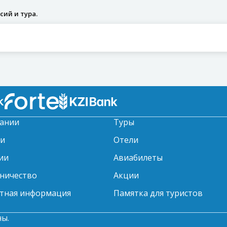
ий и тура.
ании
Туры
ти
Отели
ии
Авиабилеты
ничество
Акции
тная информация
Памятка для туристов
ны.