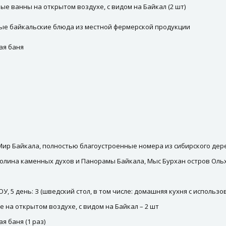
е ванны на открытом воздухе, с видом на Байкал (2 шт)
ые байкальские блюда из местной фермерской продукции
ая баня
Мир Байкала, полностью благоустроенные номера из сибирского дер
 Долина каменных духов и Панорамы Байкала, Мыс Бурхан остров Оль
ЗОУ, 5 день: З (шведский стол, в том числе: домашняя кухня с испол
на открытом воздухе, с видом на Байкал – 2 шт
я баня (1 раз)