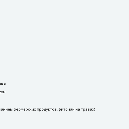
ева
хон
ьзованием фермерских продуктов, фиточаи на травах)