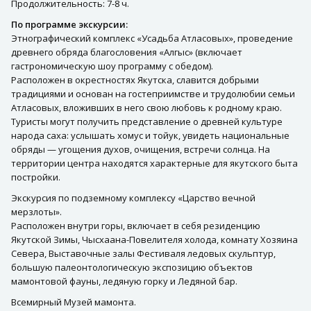
Продолжительность: 7-8 ч.
По программе экскурсии:
Этнографический комплекс «Усадьба Атласовых», проведение
древнего обряда благословения «Алгыс» (включает
гастрономическую шоу программу с обедом).
Расположен в окрестностях Якутска, славится добрыми
традициями и основан на гостеприимстве и трудолюбии семьи
Атласовых, вложивших в него свою любовь к родному краю.
Туристы могут получить представление о древней культуре
народа саха: услышать хомус и тойук, увидеть национальные
обряды — угощения духов, очищения, встречи солнца. На
территории центра находятся характерные для якутского быта
постройки.
Экскурсия по подземному комплексу «Царство вечной
мерзлоты».
Расположен внутри горы, включает в себя резиденцию
Якутской Зимы, Чысхаана-Повелителя холода, комнату Хозяина
Севера, Выставочные залы Фестиваля ледовых скульптур,
большую палеонтологическую экспозицию объектов
мамонтовой фауны, ледяную горку и Ледяной бар.
Всемирный Музей мамонта.