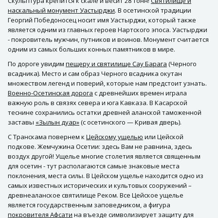
Скульптура крепится к скале и весит 28 тонн!
Святилище и
наскальный монумент Уастырджи
. В осетинской традиции
Георгий Победоносец носит имя Уастырджи, который также
является одним из главных героев Нартского эпоса. Уастырджи
- покровитель мужчин, путников и воинов. Монумент считается
одним из самых больших конных памятников в мире.
По дороге увидим
пещеру и святилище Сау Барага
(Черного
всадника). Место и сам образ Черного всадника окутан
множеством легенд и поверий, которые нам предстоит узнать.
Военно-Осетинская дорога
с древнейших времен играла
важную роль в связях севера и юга Кавказа. В Касарской
теснине сохранились остатки древней аланской таможенной
заставы
«Зылын дуар»
(с осетинского — Кривая дверь).
С Транскама повернем к
Цейскому ущелью
или Цейской
подкове. Жемчужина Осетии: здесь Вам не равнина, здесь
воздух другой! Ущелье многие столетия является священным
для осетин - тут располагаются самые знаковые места
поклонения, места силы. В Цейском ущелье находится одно из
самых известных исторических и культовых сооружений –
древнеаланское святилище Реком. Все Цейское ущелье
является государственным заповедником, а фигура
покровителя Афсати
на въезде символизирует защиту для