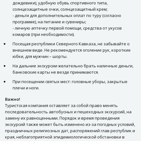
дождевики), удобную обувь спортивного типа,
солнцезащитные очки, солнцезащитный крем;
- деньги для дополнительных оплат по туру (согласно
программе), на питание и сувениры;
- личную аптечку первой помощи, средства от укусов
комаров (при необходимости).
Посещая республики Северного Кавказа, не забывайте о
внешнем виде. Не рекомендуется оголение рук, короткие
юбки, для мужчин – шорты.
На дальние экскурсии желательно брать наличные деньги,
банковские карты не везде принимаются.
При посещении святых мест: головные уборы, закрытые
плечи и ноги.
Важно!
Туристская компания оставляет за собой право менять
последовательность автобусных и пешеходных экскурсий, на
замену их равноценными. Порядок и время проведения
экскурсий также может быть изменено из-за погодных условий,
праздничных религиозных дат, распоряжений глав республик и
края, неблагоприятной эпидемиологической обстановки в