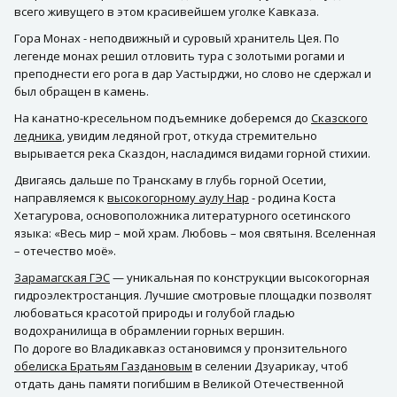
всего живущего в этом красивейшем уголке Кавказа.
Гора Монах - неподвижный и суровый хранитель Цея. По
легенде монах решил отловить тура с золотыми рогами и
преподнести его рога в дар Уастырджи, но слово не сдержал и
был обращен в камень.
На канатно-кресельном подъемнике доберемся до
Сказского
ледника
, увидим ледяной грот, откуда стремительно
вырывается река Сказдон, насладимся видами горной стихии.
Двигаясь дальше по Транскаму в глубь горной Осетии,
направляемся к
высокогорному аулу Нар
- родина Коста
Хетагурова, основоположника литературного осетинского
языка: «Весь мир – мой храм. Любовь – моя святыня. Вселенная
– отечество моё».
Зарамагская ГЭС
— уникальная по конструкции высокогорная
гидроэлектростанция. Лучшие смотровые площадки позволят
любоваться красотой природы и голубой гладью
водохранилища в обрамлении горных вершин.
По дороге во Владикавказ остановимся у пронзительного
обелиска Братьям Газдановым
в селении Дзуарикау, чтоб
отдать дань памяти погибшим в Великой Отечественной