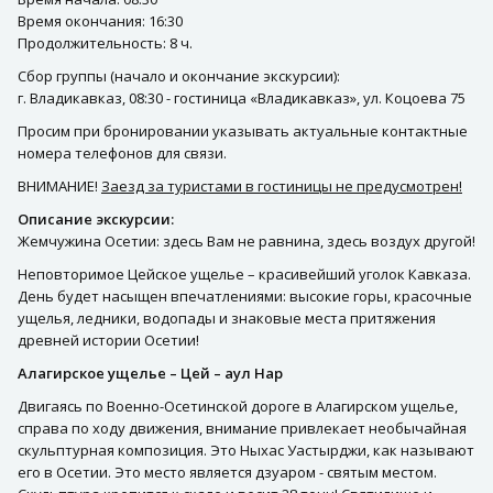
Время окончания: 16:30
Продолжительность: 8 ч.
Сбор группы (начало и окончание экскурсии):
г. Владикавказ, 08:30 - гостиница «Владикавказ», ул. Коцоева 75
Просим при бронировании указывать актуальные контактные
номера телефонов для связи.
ВНИМАНИЕ!
Заезд за туристами в гостиницы не предусмотрен!
Описание экскурсии:
Жемчужина Осетии: здесь Вам не равнина, здесь воздух другой!
Неповторимое Цейское ущелье – красивейший уголок Кавказа.
День будет насыщен впечатлениями: высокие горы, красочные
ущелья, ледники, водопады и знаковые места притяжения
древней истории Осетии!
Алагирское ущелье – Цей – аул Нар
Двигаясь по Военно-Осетинской дороге в Алагирском ущелье,
справа по ходу движения, внимание привлекает необычайная
скульптурная композиция. Это Ныхас Уастырджи, как называют
его в Осетии. Это место является дзуаром - святым местом.