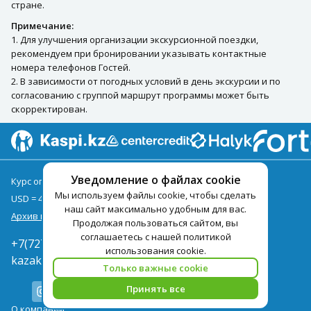
стране.
Примечание:
1. Для улучшения организации экскурсионной поездки,
рекомендуем при бронировании указывать контактные
номера телефонов Гостей.
2. В зависимости от погодных условий в день экскурсии и по
согласованию с группой маршрут программы может быть
скорректирован.
Уведомление о файлах cookie
Курс оплаты туров на 10.08
Мы используем файлы cookie, чтобы сделать
USD = 478,00
EUR = 551,00
наш сайт максимально удобным для вас.
Архив курсов
Продолжая пользоваться сайтом, вы
соглашаетесь с нашей политикой
+7(727)3771000
использования cookie.
kazakhstan@pegast.com.kz
Только важные cookie
Принять все
О компании