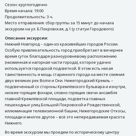
Сезон: круглогодично
Время начала: 19:00
Продолжительность: 3 ч.
Место отправления: сбор группы за 15 минут до начала
экскурсии на ул. Б.Покровская, д.1 (у статуи Городового)
Описание экскурсии:
Нижний Новгород – один из красивейших городов России.
Особую привлекательность город приобретает в вечернее
время суток благодаря разноуровневому расположению
(низменная и нагорная части города), которое удачно
используется городской подсветкой. В этом есть некая
таинственность и мощь старинного города на месте слияния
двух великих рек Волги и Оки. Нижегородский Кремль –
подсвеченный со стороны Кремлёвского бульвара и изнутри,
низкие горящие фонари, словно горящие свечи ансамбля
главной Кремлёвской площади, подсветка главных
пешеходных улиц Большой Покровской и Рождественской,
иллюминация телевизионной башни, Нижегородские Откосы,
площади и многое другое – всё это непередаваемая красота
Нижнего.
Во время экскурсии мы проедем по историческому центру