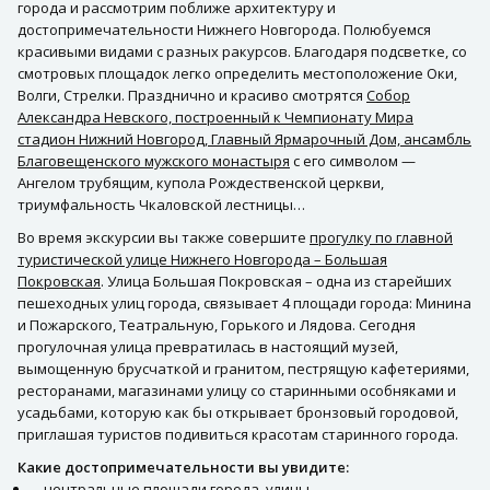
города и рассмотрим поближе архитектуру и
достопримечательности Нижнего Новгорода. Полюбуемся
красивыми видами с разных ракурсов. Благодаря подсветке, со
смотровых площадок легко определить местоположение Оки,
Волги, Стрелки. Празднично и красиво смотрятся
Собор
Александра Невского, построенный к Чемпионату Мира
стадион Нижний Новгород, Главный Ярмарочный Дом, ансамбль
Благовещенского мужского монастыря
с его символом —
Ангелом трубящим, купола Рождественской церкви,
триумфальность Чкаловской лестницы…
Во время экскурсии вы также совершите
прогулку по главной
туристической улице Нижнего Новгорода – Большая
Покровская
. Улица Большая Покровская – одна из старейших
пешеходных улиц города, связывает 4 площади города: Минина
и Пожарского, Театральную, Горького и Лядова. Сегодня
прогулочная улица превратилась в настоящий музей,
вымощенную брусчаткой и гранитом, пестрящую кафетериями,
ресторанами, магазинами улицу со старинными особняками и
усадьбами, которую как бы открывает бронзовый городовой,
приглашая туристов подивиться красотам старинного города.
Какие достопримечательности вы увидите:
центральные площади города, улицы