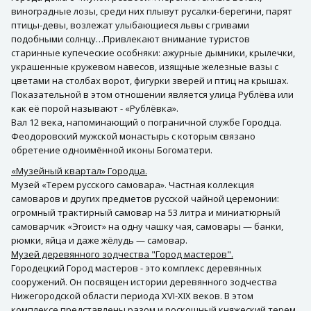
виноградные лозы, среди них плывут русалки-берегини, парят
птицы-девы, возлежат улыбающиеся львы с гривами
подобными солнцу…Привлекают внимание туристов
старинные купеческие особняки: ажурные дымники, крылечки,
украшенные кружевом навесов, изящные железные вазы с
цветами на столбах ворот, фигурки зверей и птиц на крышах.
Показательной в этом отношении является улица Рублёва или
как её порой называют - «Рублёвка».
Вал 12 века, напоминающий о пограничной службе Городца.
Феодоровский мужской монастырь с которым связано
обретение одноимённой иконы Богоматери.
«Музейный квартал» Городца.
Музей «Терем русского самовара». Частная коллекция
самоваров и других предметов русской чайной церемонии:
огромный трактирный самовар на 53 литра и миниатюрный
самоварчик «Эгоист» на одну чашку чая, самовары — банки,
рюмки, яйца и даже жёлудь — самовар.
Музей деревянного зодчества "Город мастеров".
Городецкий Город мастеров - это комплекс деревянных
сооружений. Он посвящен истории деревянного зодчества
Нижегородской области периода XVI-XIX веков. В этом
комплексе представлены разом и роскошный княжеский терем,