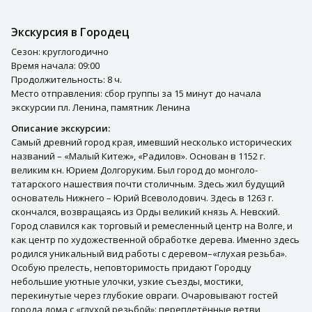
Экскурсия в Городец
Сезон: круглогодично
Время начала: 09:00
Продолжительность: 8 ч.
Место отправления: сбор группы за 15 минут до начала
экскурсии пл. Ленина, памятник Ленина
Описание экскурсии:
Самый древний город края, имевший несколько исторических
названий – «Малый Китеж», «Радилов». Основан в 1152 г.
великим кн. Юрием Долгоруким. Был город до монголо-
татарского нашествия почти столичным. Здесь жил будущий
основатель Нижнего – Юрий Всеволодович. Здесь в 1263 г.
скончался, возвращаясь из Орды великий князь А. Невский.
Город славился как торговый и ремесленный центр на Волге, и
как центр по художественной обработке дерева. Именно здесь
родился уникальный вид работы с деревом–«глухая резьба».
Особую прелесть, неповторимость придают Городцу
небольшие уютные улочки, узкие съезды, мостики,
перекинутые через глубокие овраги. Очаровывают гостей
города дома с «глухой резьбой»: переплетённые ветви,