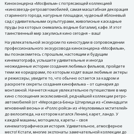
Киноконцерна «Мосфильм» с потрясающей коллекцией
«кинозвезд»-ретроавтомобилей, самая масштабная декорация
старинного города, натурные площадки, чудесный яблоневый
сад с удивительными скульптурами, живописные каскадные
пруды (на которых снимались водные баталии), кафе. И этот
таинственный мир закулисья кино сегодня – ваш!
На увлекательной экскурсии по киностудии в сопровождении
профессионального экскурсовода киноконцерна «Мосфильм»,
вы познакомитесь с прошлым, настоящим и будущим
кинематографа, услышите удивительные и иногда
неожиданные истории создания любимых фильмов, пройдете
теми же коридорами, по которым ходят ваши любимые актеры
и режиссеры, увидите то, что обычно остается за кадром и
раскроете секреты создания кинофильма – от сценария до
монтажной. Начнется наше увлекательное путешествие в мир
кино с посещения эксклюзивной, редчайшей коллекции ретро-
автомобилей (от «Мерседеса-Бенц» Штирлица из «Семнадцати
мгновений весны» и «Роллс-ройса» из «Неуловимых мстителей»
до велосипеда, на котором катался Ленин), карет, ландо. У
каждой машины, мотоцикла, кареты – своя
кинематографическая история. Удивительное, атмосферное
место! Кстати, многие экспонаты замечательной коллекции до