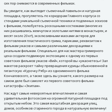
сих пор снимаются в современных фильмах.
Вы увидите, как выглядит съемочный павильон и натурная
площадка, прогуляетесь по коридорам Главного корпуса со
стендами уникальной съемочной техники и подлинных эскизов
к фильмам, полюбуетесь роскошными костюмами (многие из
них расшивались жемчугом и золотыми нитями в монастырях, и
весят около 20 кг!), эксклюзивными масками актеров для
изготовления пластического грима, париками, реквизитом к
фильмам ужасов и самыми различными декорациями к
реальным фильмам. Специально для нас мастера гримерного
цеха создали подвижную экспозицию к одному из первых
советских фильмов ужасов «Вий», которой вы «ужаснетесь»! Зал
макетов раскроет тайну превращения курицы обыкновенной в
гигантскую «Курочку Рябу» из одноименного фильма
Кончаловского, а также здесь вы узнаете, какого размера на
самом деле был самолет из первого советского фильма-
катастрофы «Экипаж».
Нас ждут самые невероятные впечатления и самая
удивительная фотосессия на огромной Натурной площадке под
открытым небом. Это самая масштабная декорация улиц,
домов, особняков старинного города в натуральную величину!