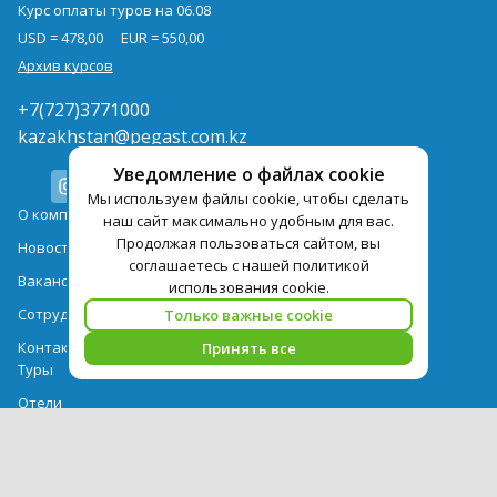
Курс оплаты туров на 06.08
USD = 478,00
EUR = 550,00
Архив курсов
+7(727)3771000
kazakhstan@pegast.com.kz
Уведомление о файлах cookie
Мы используем файлы cookie, чтобы сделать
О компании
наш сайт максимально удобным для вас.
Продолжая пользоваться сайтом, вы
Новости
соглашаетесь с нашей политикой
Вакансии
использования cookie.
Сотрудничество
Только важные cookie
Контактная информация
Принять все
Туры
Отели
Авиабилеты
Акции