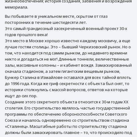
жизнеобеспечения; история создания, забвения и возрождения
мемориала.
Вы побываете в уникальном месте, скрытом от глаз
посторонних в течение шестидесяти лет.
Это самый грандиозный засекреченный военный проект 30-х
годов прошлого века!
Это место в Москве хорошо известно каждому москвичу, а еще
лучше гостям столицы. Это – бывший Черкизовский рынок. Но о
том, что находится под самим рынком, до недавнего времени
никто и догадаться не мог! Длинные тоннели, величественные
залы, массивные колонны – и кабинет вождя. Замаскированный
сначала стадионом, а затем гигантским вещевым рынком,
Бункер Сталина в Измайлове оставался для всех тайной вплоть
до 1996 года. Когда же гриф секретности с объекта был снят, то
историки столкнулись с массой вопросов, ответов на которые
ищут до сих пор.
Создание этого секретного объекта относится к 30-м годам ХХ
столетия. Его строительство являлось частью государственной
программы по обеспечению обороноспособности Советского
Союза и началось одновременно со строительством стадиона
«Сталинец». Масштабные работы по строительству стадиона
должны были замаскировать главное – то, что происходило под