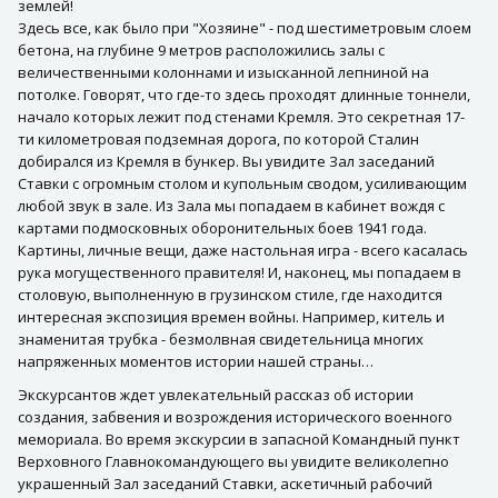
землей!
Здесь все, как было при "Хозяине" - под шестиметровым слоем
бетона, на глубине 9 метров расположились залы с
величественными колоннами и изысканной лепниной на
потолке. Говорят, что где-то здесь проходят длинные тоннели,
начало которых лежит под стенами Кремля. Это секретная 17-
ти километровая подземная дорога, по которой Сталин
добирался из Кремля в бункер. Вы увидите Зал заседаний
Ставки с огромным столом и купольным сводом, усиливающим
любой звук в зале. Из Зала мы попадаем в кабинет вождя с
картами подмосковных оборонительных боев 1941 года.
Картины, личные вещи, даже настольная игра - всего касалась
рука могущественного правителя! И, наконец, мы попадаем в
столовую, выполненную в грузинском стиле, где находится
интересная экспозиция времен войны. Например, китель и
знаменитая трубка - безмолвная свидетельница многих
напряженных моментов истории нашей страны…
Экскурсантов ждет увлекательный рассказ об истории
создания, забвения и возрождения исторического военного
мемориала. Во время экскурсии в запасной Командный пункт
Верховного Главнокомандующего вы увидите великолепно
украшенный Зал заседаний Ставки, аскетичный рабочий