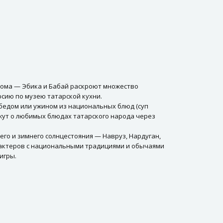
 дома — Эбика и Бабай раскроют множество
рсию по музею татарской кухни.
 обедом или ужином из национальных блюд (суп
кажут о любимых блюдах татарского народа через
о и зимнего солнцестояния — Навруз, Нардуган,
 актеров с национальными традициями и обычаями
игры.