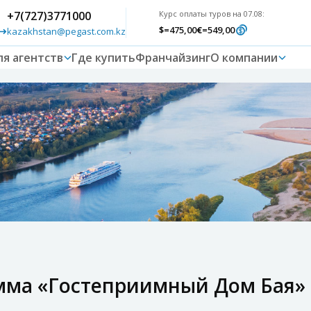
+7(727)3771000
Курс оплаты туров на 07.08:
$
=475,00
€
=549,00
kazakhstan@pegast.com.kz
ля агентств
Где купить
Франчайзинг
О компании
мма «Гостеприимный Дом Бая»