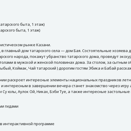
атарского быта, 1 этаж)
арского быта, 1 этаж)
уристическом рынке Казани.
, в главный дом татарского села — дом Бая. Состоятельные хозяева
арского народа, покажут убранство татарского дома, проведут экску
столами в мужской и женской половинах дома. За столом, за сытным
тыбый, Коймак, Чай татарский ) дорогим гостям Эбика и Бабай расс
ии раскроет интересные элементы национальных праздников летнег
 и интересным в завершении вечера станет знакомство через игру
 Су юлы, Аулок Ой, Никах, Бэби Туе, а также интересные застольные 
ми гидами
 в интерактивной программе