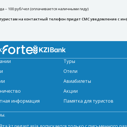
а – 100 руб/чел (оплачивается наличными гиду)
 туристам на контактный телефон придет СМС уведомление с ин
ании
Туры
ти
Отели
ии
Авиабилеты
ничество
Акции
тная информация
Памятка для туристов
ны.
та kz.pegast.asia допускается только с письменного ра