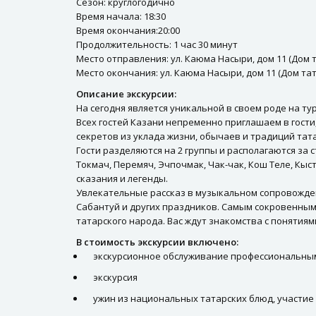
Сезон: круглогодично
Время начала: 18:30
Время окончания:20:00
Продолжительность: 1 час 30 минут
Место отправления: ул. Каюма Насыри, дом 11 (Дом т
Место окончания: ул. Каюма Насыри, дом 11 (Дом тат
Описание экскурсии:
На сегодня является уникальной в своем роде на т
Всех гостей Казани непременно приглашаем в гости
секретов из уклада жизни, обычаев и традиций тат
Гости разделяются на 2 группы и располагаются за 
Токмач, Перемяч, Эчпочмак, Чак-чак, Кош Теле, Кыс
сказания и легенды.
Увлекательные рассказ в музыкальном сопровожден
Сабантуй и других праздников. Самым сокровенным
татарского народа. Вас ждут знакомства с понятиями
В стоимость экскурсии включено:
экскурсионное обслуживание профессиональны
экскурсия
ужин из национальных татарских блюд, участие