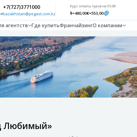
+7(727)3771000
Курс оплаты туров на 05.08:
$
=480,00
€
=553,00
kazakhstan@pegast.com.kz
ля агентств
Где купить
Франчайзинг
О компании
од Любимый»