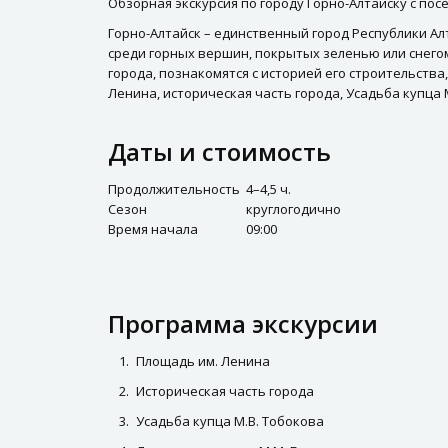
Обзорная экскурсия по городу Горно-Алтайску с пос
Горно-Алтайск – единственный город Республики Ал
среди горных вершин, покрытых зеленью или снегом
города, познакомятся с историей его строительств
Ленина, историческая часть города, Усадьба купца М
Даты и стоимость
Продолжительность
4–4,5 ч.
Сезон
круглогодично
Время начала
09:00
Программа экскурсии
Площадь им. Ленина
Историческая часть города
Усадьба купца М.В. Тобокова