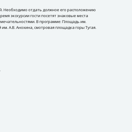
ный. Необходимо отдать должное его расположению
ремя экскурсии гости посетят знаковые места
имечательностями. В программе: Площадь им.
 им. А.В. Анохина, смотровая площадка горы Тугая.
о