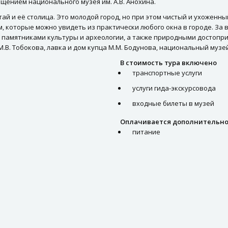
ещением национального музея им. А.В. Анохина.
тай и её столица. Это молодой город, но при этом чистый и ухожен
, которые можно увидеть из практически любого окна в городе. За в
а, памятниками культуры и археологии, а также природными достопр
.В. Тобокова, лавка и дом купца М.М. Бодунова, национальный музей
В стоимость тура включено
транспортные услуги
услуги гида-экскурсовода
входные билеты в музей
Оплачивается дополнительн
питание