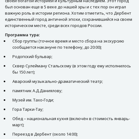
своей богатой историей и культурным наследием. Этот город
был основан еще в 5 веке до нашей эры и с тех пор он играл
важную роль в истории региона. Хотим отметить, что Дербент
единственный город античной эпохи, сохранившийся на своем
историческом месте, среди всех городов России.
Программа тура:
Сбор группы (точное время и место сбора на экскурсию
сообщается накануне по телефону, до 20:00);
Родопский бульвар;
Сквер Сулейману Стальскому (в этом году ему исполнилось
бы 150 лет);
Аварский музыкально-драматический театр;
памятник А.Д.Даниялову;
Музей им. Тахо-Годи;
Гора Тарки-Тау;
Обед – национальная кухня (включён в стоимость январь-
март);
Переезд в Дербент (около 14:00);