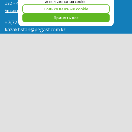
использования cookie.
USD = 478,00
EUR = 551,00
Только важные cookie
Архив курсов
Принять все
+7(727)3771000
kazakhstan@pegast.com.kz
О компании
Новости
Вакансии
Сотрудничество
Контактная информация
Туры
Отели
Авиабилеты
Акции
Памятка для туристов