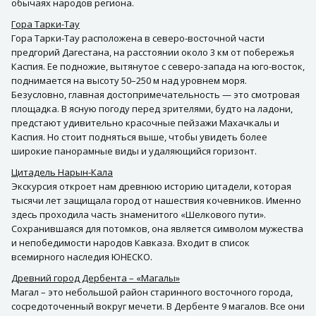
обычаях народов региона.
Гора Тарки-Тау
Гора Тарки-Тау расположена в северо-восточной части
предгорий Дагестана, на расстоянии около 3 км от побережья
Каспия. Ее подножие, вытянутое с северо-запада на юго-восток,
поднимается на высоту 50–250 м над уровнем моря.
Безусловно, главная достопримечательность — это смотровая
площадка. В ясную погоду перед зрителями, будто на ладони,
предстают удивительно красочные пейзажи Махачкалы и
Каспия. Но стоит подняться выше, чтобы увидеть более
широкие панорамные виды и удаляющийся горизонт.
Цитадель Нарын-Кала
Экскурсия откроет нам древнюю историю цитадели, которая
тысячи лет защищала город от нашествия кочевников. Именно
здесь проходила часть знаменитого «Шелкового пути».
Сохранившаяся для потомков, она является символом мужества
и непобедимости народов Кавказа. Входит в список
всемирного наследия ЮНЕСКО.
Древний город Дербента – «Магалы»
Магал – это небольшой район старинного восточного города,
сосредоточенный вокруг мечети. В Дербенте 9 магалов. Все они