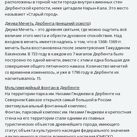
расположены в горной части города внутри каменных стен
Дербентской крепости, ниже цитадели Нарын-Кала. Это место
называют «Старый город».
Джума Мечеть Дербента (внешний осмотр)
Джума Мечеть – это древняя святыня, где можно ощутить всё
величие этого места и обрести духовное спокойствие. Над
входом в мечеть имеется надпись о том, что в 1368–1369 гг.
мечеть была восстановлена после землетрясения Тажуддином
бакинским. В 733 году в каждом из 7 магалов Дербента было
построено по одной мечети, вместе с этим и одна большая для
совершения общего пятничного намаза. Количество мечетей
со временем изменилось, и уже в 1796 году в Дербенте их
насчитывалось 15.
Мультимедийный фонтан в Дербенте
На территории парка им. Низами Гянджеви в Дербенте на
Северном Кавказе открылся самый большой в России
светомузыкальный фонтанный комплекс.
Фонтан, парковый комплекс им. Низами Гянджеви и крепостная
стена на его территории стали одними из главных
туристических объектов древнейшего города, имеющего
статус объекта культурного наследия федерального значения
и включенного в список всемирного наследия ЮНЕСКО.