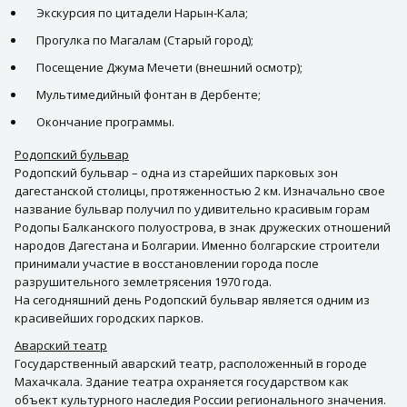
Экскурсия по цитадели Нарын-Кала;
Прогулка по Магалам (Старый город);
Посещение Джума Мечети (внешний осмотр);
Мультимедийный фонтан в Дербенте;
Окончание программы.
Родопский бульвар
Родопский бульвар – одна из старейших парковых зон
дагестанской столицы, протяженностью 2 км. Изначально свое
название бульвар получил по удивительно красивым горам
Родопы Балканского полуострова, в знак дружеских отношений
народов Дагестана и Болгарии. Именно болгарские строители
принимали участие в восстановлении города после
разрушительного землетрясения 1970 года.
На сегодняшний день Родопский бульвар является одним из
красивейших городских парков.
Аварский театр
Государственный аварский театр, расположенный в городе
Махачкала. Здание театра охраняется государством как
объект культурного наследия России регионального значения.