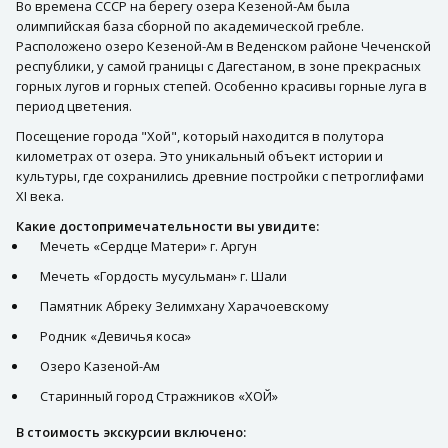
Во времена СССР на берегу озера Кезеной-Ам была
олимпийская база сборной по академической гребле.
Расположено озеро Кезеной-Ам в Веденском районе Чеченской
республики, у самой границы с Дагестаном, в зоне прекрасных
горных лугов и горных степей. Особенно красивы горные луга в
период цветения.
Посещение города "Хой", который находится в полутора
километрах от озера. Это уникальный объект истории и
культуры, где сохранились древние постройки с петроглифами
XI века.
Какие достопримечательности вы увидите:
Мечеть «Сердце Матери» г. Аргун
Мечеть «Гордость мусульман» г. Шали
Памятник Абреку Зелимхану Харачоевскому
Родник «Девичья коса»
Озеро Казеной-Ам
Старинный город Стражников «ХОЙ»
В стоимость экскурсии включено: