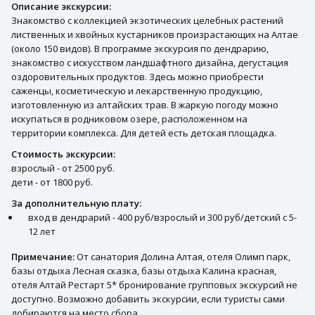
Описание экскурсии:
Знакомство с коллекцией экзотических целебных растений
лиственных и хвойных кустарников произрастающих на Алтае
(около 150 видов). В программе экскурсия по дендрарию,
знакомство с искусством ландшафтного дизайна, дегустация
оздоровительных продуктов. Здесь можно приобрести
саженцы, косметическую и лекарственную продукцию,
изготовленную из алтайских трав. В жаркую погоду можно
искупаться в родниковом озере, расположенном на
территории комплекса. Для детей есть детская площадка.
Стоимость экскурсии:
взрослый - от 2500 руб.
дети - от 1800 руб.
За дополнительную плату:
вход в дендрарий - 400 руб/взрослый и 300 руб/детский с 5-
12 лет
Примечание:
От санатория Долина Алтая, отеля Олимп парк,
базы отдыха Лесная сказка, базы отдыха Калина красная,
отеля Алтай Рестарт 5* бронирование групповых экскурсий не
доступно. Возможно добавить экскурсии, если туристы сами
добираются на место сбора.