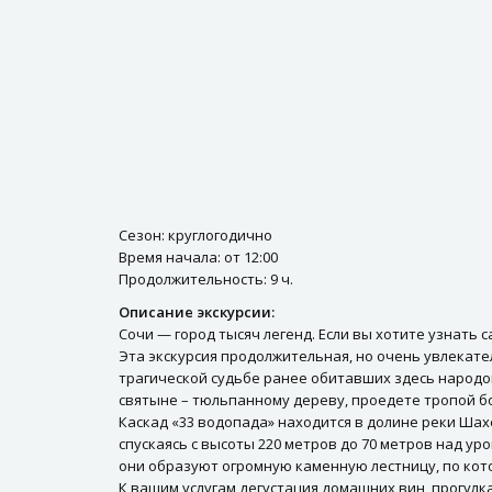
Сезон: круглогодично
Время начала: от 12:00
Продолжительность: 9 ч.
Описание экскурсии:
Сочи — город тысяч легенд. Если вы хотите узнать 
Эта экскурсия продолжительная, но очень увлекате
трагической судьбе ранее обитавших здесь народов
святыне – тюльпанному дереву, проедете тропой б
Каскад «33 водопада» находится в долине реки Шах
спускаясь с высоты 220 метров до 70 метров над ур
они образуют огромную каменную лестницу, по кото
К вашим услугам дегустация домашних вин, прогулк