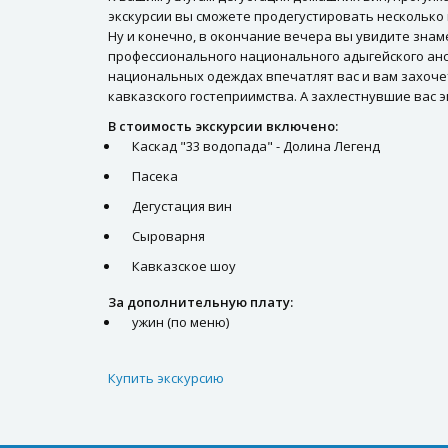
экскурсии вы сможете продегустировать несколько 
Ну и конечно, в окончание вечера вы увидите зна
профессионального национального адыгейского анс
национальных одеждах впечатлят вас и вам захочет
кавказского гостеприимства. А захлестнувшие вас 
В стоимость экскурсии включено:
Каскад "33 водопада" - Долина Легенд
Пасека
Дегустация вин
Сыроварня
Кавказское шоу
За дополнительную плату:
ужин (по меню)
Купить экскурсию