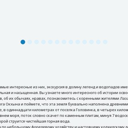
самые интересные из них, экскурсия в долину легенд и водопадов име
льная и насыщенная. Вы узнаете много интересного об истории осво
, об их обычаях, нравах, познакомитесь с коренными жителями Лаза
ога Окхына и поймете, что эта земля буквально наполнена древними
е, в одиннадцати километрах от поселка Головинка, в четырех кило
овнем моря, поток словно скачет по каменным плитам, минуя 7 водоск
рой струится чистейшая горная вода.
а по небольшому форелевому хозяйству и настоящему колхидскому ле