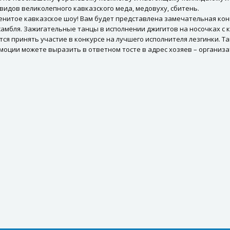
видов великолепного кавказского меда, медовуху, сбитень.
менитое кавказское шоу! Вам будет представлена замечательная ко
амбля. Зажигательные танцы в исполнении джигитов на носочках с 
ся принять участие в конкурсе на лучшего исполнителя лезгинки. Т
эмоции можете выразить в ответном тосте в адрес хозяев – организ