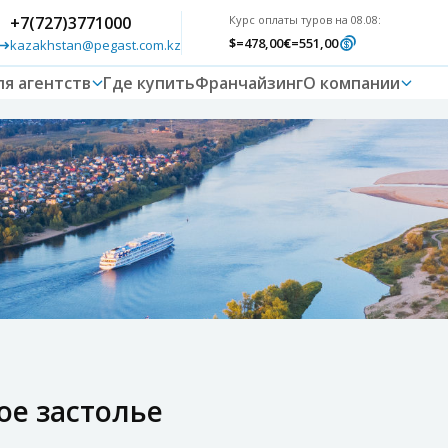
+7(727)3771000
Курс оплаты туров на 08.08:
$
=478,00
€
=551,00
kazakhstan@pegast.com.kz
ля агентств
Где купить
Франчайзинг
О компании
ое застолье