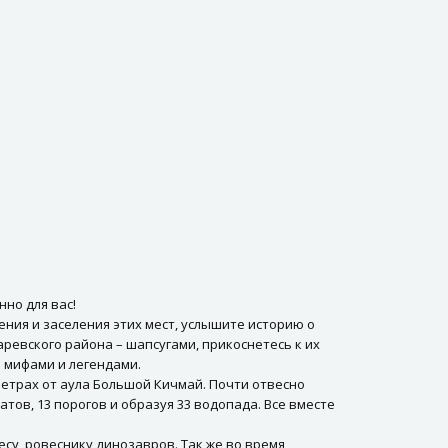
нно для вас!
ения и заселения этих мест, услышите историю о
ревского района – шапсугами, прикоснетесь к их
 мифами и легендами.
метрах от аула Большой Кичмай. Почти отвесно
атов, 13 порогов и образуя 33 водопада. Все вместе
су, ровеснику динозавров. Так же во время