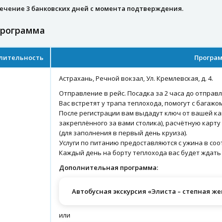
течение 3 банковских дней с момента подтверждения.
программа
лительность
Програм
Астрахань, Речной вокзал, Ул. Кремлевская, д. 4.
Отправление в рейс. Посадка за 2 часа до отправ
Вас встретят у трапа теплохода, помогут с багажо
После регистрации вам выдадут ключ от вашей ка
закреплённого за вами столика), расчётную карту
(для заполнения в первый день круиза).
Услуги по питанию предоставляются с ужина в со
Каждый день на борту теплохода вас будет ждать
Дополнительная программа:
Автобусная экскурсия «Элиста – степная же
или