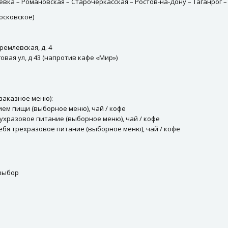
евка – Романовская – Старочеркасская – Ростов-на-Дону – Таганрог –
 московское)
ремлевская, д. 4
вая ул, д 43 (напротив кафе «Мир»)
заказное меню):
ием пищи (выборное меню), чай / кофе
вухразовое питание (выборное меню), чай / кофе
себя трехразовое питание (выборное меню), чай / кофе
 выбор