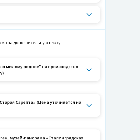
мма за дополнительную плату.
раю милому родное" на производство
у)
«Старая Сарепта» (Цена уточняется на
урган, музей-панорама «Сталинградская