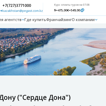
+7(727)3771000
Курс оплаты туров на 07.08:
$
=475,00
€
=549,00
kazakhstan@pegast.com.kz
ля агентств
Где купить
Франчайзинг
О компании
Дону ("Сердце Дона")