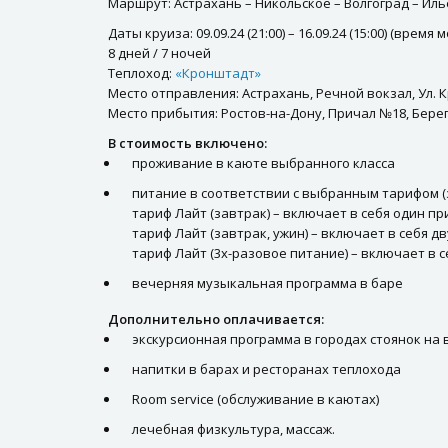
Маршрут: Астрахань – Никольское – Волгоград – Иль
Даты круиза: 09.09.24 (21:00) – 16.09.24 (15:00) (время
8 дней / 7 ночей
Теплоход:
«Кронштадт»
Место отправления: Астрахань, Речной вокзал, Ул. К
Место прибытия: Ростов-на-Дону, Причал №18, Берего
В стоимость включено:
проживание в каюте выбранного класса
питание в соответствии с выбранным тарифом (
тариф Лайт (завтрак) – включает в себя один пр
тариф Лайт (завтрак, ужин) – включает в себя д
тариф Лайт (3х-разовое питание) – включает в 
вечерняя музыкальная программа в баре
Дополнительно оплачивается:
экскурсионная программа в городах стоянок на
напитки в барах и ресторанах теплохода
Room service (обслуживание в каютах)
лечебная физкультура, массаж.