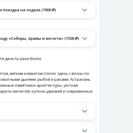
 поездка на лодках (7000 ₽)
оду «Соборы, храмы и мечети» (1500 ₽)
ти дельты реки Волги.
ом, мягким климатом (тепло здесь с весны по
роматными дынями, рыбой и раками. Астрахань
аринные памятники архитектуры, уютная
нареты мечетей, купола церквей и современные