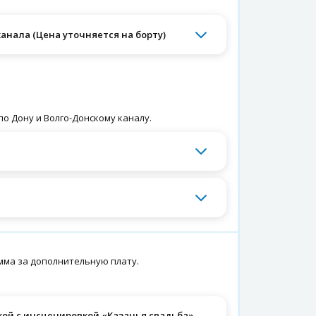
анала (Цена уточняется на борту)
о Дону и Волго-Донскому каналу.
мма за дополнительную плату.
кой с инсценировкой «Казачья свадьба»