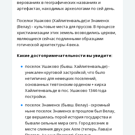
верованиях в географических названиях и
артефактах, находимых археологами по сей день.
Поселки Ушаково (Хайлигенвальде) и Знаменск
(Велау) – культовые места для пруссов. В процессе
христианизации этих земель возводились церкви,
являющиеся сейчас подлинными образцами
готической архитектуры 4 века.
Какие достопримечательности вы увидите:
поселок Ушаково (бывш. Хайлигенвальде) -
уникален круговой застройкой, что было
нетипично для немецких поселений,
основанных тевтонским орденом + кирха
Хайлигенвальде в пос. Ушаково 1344 года
постройки.
поселок Знаменск (бывш. Велау) - скромный
ныне поселок Знаменск в прошлом был Велау,
где вершилась порой история государства и
бывали сильные мира сего. Город возник в
месте слияния двух рек Алле (теперь Лава) и