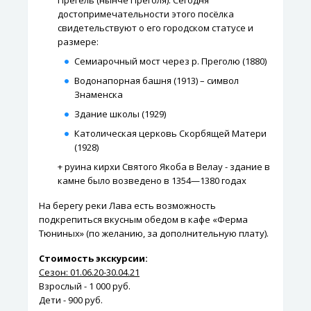
Прегель (нынче Преголя). Сегодня
достопримечательности этого посёлка
свидетельствуют о его городском статусе и
размере:
Семиарочный мост через р. Преголю (1880)
Водонапорная башня (1913) – символ
Знаменска
Здание школы (1929)
Католическая церковь Скорбящей Матери
(1928)
+ руина кирхи Святого Якоба в Велау - здание в
камне было возведено в 1354—1380 годах
На берегу реки Лава есть возможность
подкрепиться вкусным обедом в кафе «Ферма
Тюниных» (по желанию, за дополнительную плату).
Стоимость экскурсии:
Сезон: 01.06.20-30.04.21
Взрослый - 1 000 руб.
Дети - 900 руб.