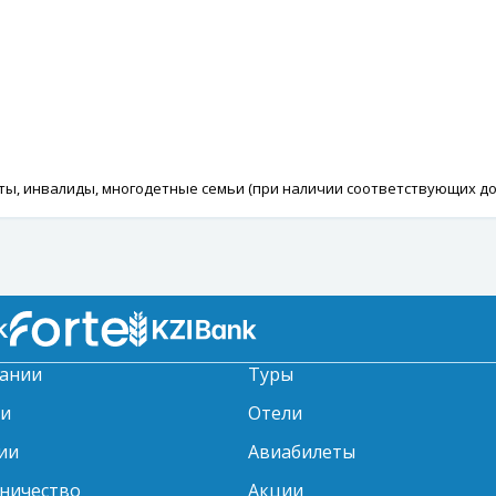
нты, инвалиды, многодетные семьи (при наличии соответствующих д
ании
Туры
ти
Отели
ии
Авиабилеты
ничество
Акции