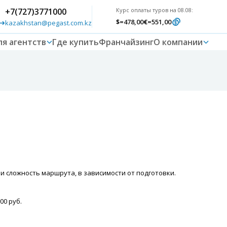
+7(727)3771000
Курс оплаты туров на 08.08:
$
=478,00
€
=551,00
kazakhstan@pegast.com.kz
ля агентств
Где купить
Франчайзинг
О компании
 сложность маршрута, в зависимости от подготовки.
00 руб.