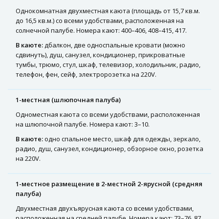
Однокомнатная двухместная каюта (площадь от 15,7 кв.м.
до 16,5 кв.м.) со всеми удобствами, расположенная на
солнечной палубе. Номера кают: 400–406, 408–415, 417.
В каюте:
дбалкон, две односпальные кровати (можно
сдвинуть), душ, санузел, кондиционер, прикроватные
тумбы, трюмо, стул, шкаф, телевизор, холодильник, радио,
телефон, фен, сейф, электророзетка на 220V.
1-местная (шлюпочная палуба)
Одноместная каюта со всеми удобствами, расположенная
на шлюпочной палубе. Номера кают: 3–10.
В каюте:
одно спальное место, шкаф для одежды, зеркало,
радио, душ, санузел, кондиционер, обзорное окно, розетка
на 220V.
1-местное размещение в 2-местной 2-ярусной (средняя
палуба)
Двухместная двухъярусная каюта со всеми удобствами,
расположенная на средней палубе. Номера кают: 73–76, 87,