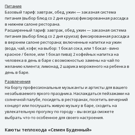
Питание
Базовый тариф: завтрак, обед, ужин — заказная система
питания (выбор блюд со 2 дня круиза) фиксированная рассадка
в нижнем салоне ресторана.
Расширенный тариф: завтрак, обед, ужин — заказная система
питания (выбор блюд со 2 дня круиза); фиксированная рассадка
в верхнем салоне ресторана; включенные напитки на ужин
(вода, чай, кофе; на выбор: 1 бокал сока, или 1 бокал - вино
красное / белое, или 1 бокал пива); 2 кофейных напитка на
человека в день в баре с возможностью замены на чай по
желанию клиента; лимонад, 2 шарика мороженого на ребенка в
день в баре.
Развлечения
На борту профессиональные музыканты и артисты для вашего
незабываемого яркого праздника. Наслаждаться пейзажами на
солнечной палубе, посидеть в ресторанах, посетить вечерний
концерт или послушать живую музыку в баре, сходить на
увлекательную прогулку по городу – вы всегда сможете
выбрать что-то особенное для своего настроения.
Каюты теплохода «Семен Буденный»