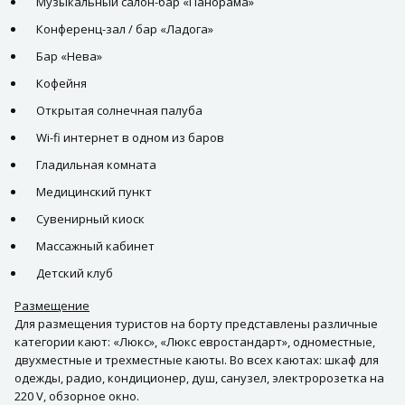
Музыкальный салон-бар «Панорама»
Конференц-зал / бар «Ладога»
Бар «Нева»
Кофейня
Открытая солнечная палуба
Wi-fi интернет в одном из баров
Гладильная комната
Медицинский пункт
Сувенирный киоск
Массажный кабинет
Детский клуб
Размещение
Для размещения туристов на борту представлены различные
категории кают: «Люкс», «Люкс евростандарт», одноместные,
двухместные и трехместные каюты. Во всех каютах: шкаф для
одежды, радио, кондиционер, душ, санузел, электророзетка на
220 V, обзорное окно.