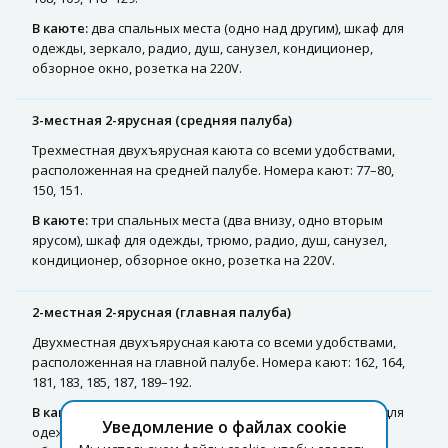
В каюте:
два спальных места (одно над другим), шкаф для
одежды, зеркало, радио, душ, санузел, кондиционер,
обзорное окно, розетка на 220V.
3-местная 2-ярусная (средняя палуба)
Трехместная двухъярусная каюта со всеми удобствами,
расположенная на средней палубе. Номера кают: 77–80,
150, 151.
В каюте:
три спальных места (два внизу, одно вторым
ярусом), шкаф для одежды, трюмо, радио, душ, санузел,
кондиционер, обзорное окно, розетка на 220V.
2-местная 2-ярусная (главная палуба)
Двухместная двухъярусная каюта со всеми удобствами,
расположенная на главной палубе. Номера кают: 162, 164,
181, 183, 185, 187, 189–192.
В каюте:
два спальных места (одно над другим), шкаф для
Уведомление о файлах cookie
одежды, зеркало, радио, душ, санузел, кондиционер,