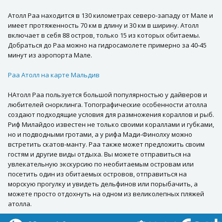
Атолл Раа находится в 130 километрах северо-западу от Мале и
имеет протяженность 70 км в длину и 30 км в ширину. Атолл
включает в себя 88 остров, только 15 из которых обитаемы.
Добраться до Раа можно на гидросамолете примерно за 40-45
минут из аэропорта Мале.
Раа Атолл на карте Мальдив
НАтолл Раа пользуется большой популярностью у дайверов и
любителей снорклинга. Топографические особенности атолла
создают подходящие условия для размножения кораллов и рыб.
Риф Милайдоо известен не только своими кораллами и губками,
но и подводными гротами, а у рифа Мади-Финолху можно
встретить скатов-манту. Раа также может предложить своим
гостям и другие виды отдыха. Вы можете отправиться на
увлекательную экскурсию по необитаемым островам или
посетить один из обитаемых островов, отправиться на
морскую прогулку и увидеть дельфинов или порыбачить, а
можете просто отдохнуть на одном из великолепных пляжей
атолла.