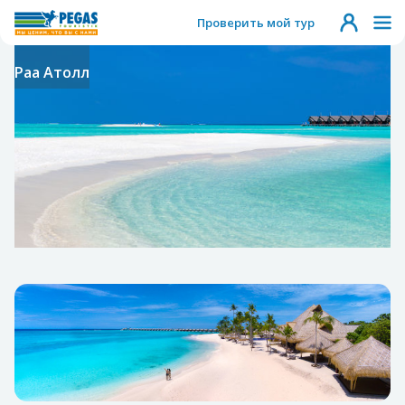
Проверить мой тур
Раа Атолл