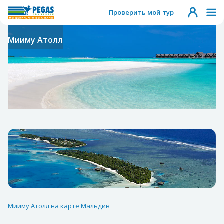
Проверить мой тур
Мииму Атолл
Мииму Атолл на карте Мальдив