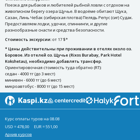
Поезка для рыбаков и любителей рыбной ловли с отдохом на
живописном берегу озера Щучье. В водоёме обитают Щука,
Сазан, Линь Чебак (сибирская плотва) Пелядь Репус (сиг) Судак.
Предоставляем лодки, удочки, спиннинги, и другие
разнообразные снасти и средства безопасности.
Стоимость экскурсии:
от 17 $*
* Цены действительны при проживании в отелях около оз.
Боровое. Из отелей оз. Щучье (Rixos Burabay, Park Hotel
Kokshetau), необходимо добавлять трансфер.
Ориентировочная стоимость туда обратно (RT):
седан - 4000 тг (до 3 мест)
минивен - 6000 тг (до 6 мест)
микроавтобус - 8000 тг (до 15 мест)
Курс оплаты туров на 08.08
USD = 478,00
EUR = 551,00
Архив курсов