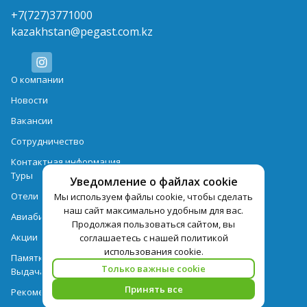
+7(727)3771000
kazakhstan@pegast.com.kz
О компании
Новости
Вакансии
Сотрудничество
Контактная информация
Туры
Уведомление о файлах cookie
Отели
Мы используем файлы cookie, чтобы сделать
наш сайт максимально удобным для вас.
Авиабилеты
Продолжая пользоваться сайтом, вы
Акции
соглашаетесь с нашей политикой
использования cookie.
Памятка для туристов
Только важные cookie
Выдача документов
Принять все
Рекомендации