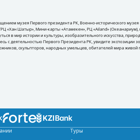
осещением музея Первого президента РК, Военно-исторического музея
ТРЦ «Хан Шатыр», Мини-карты «Атамекен», РЦ «Ailand» (Океанариум),
ться в мир истории и культуры, изобразительного искусства, приро
тесь с деятельностью Первого Президента РК, увидите экспозиции з
дожников, скульпторов, народных умельцев, обитателей мира живой
ании
Туры