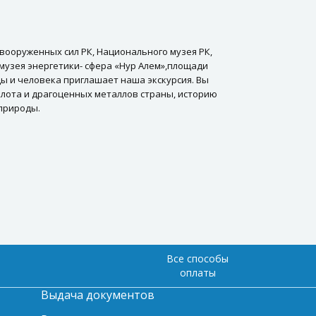
 вооруженных сил РК, Национального музея РК,
 музея энергетики- сфера «Нур Алем»,площади
ды и человека приглашает наша экскурсия. Вы
олота и драгоценных металлов страны, историю
 природы.
Все способы
оплаты
Выдача документов