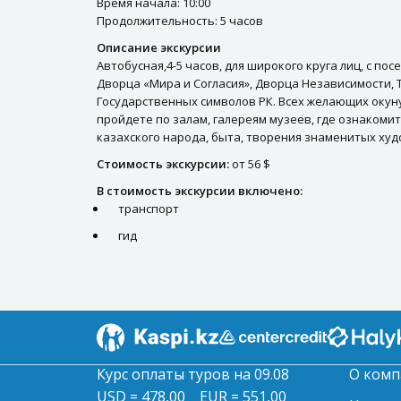
Время начала: 10:00
Продолжительность: 5 часов
Описание экскурсии
Автобусная,4-5 часов, для широкого круга лиц, с п
Дворца «Мира и Согласия», Дворца Независимости, 
Государственных символов РК. Всех желающих окуну
пройдете по залам, галереям музеев, где ознакоми
казахского народа, быта, творения знаменитых ху
Стоимость экскурсии:
от 56 $
В стоимость экскурсии включено:
транспорт
гид
Курс оплаты туров на 09.08
О комп
USD = 478,00
EUR = 551,00