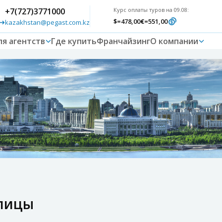
+7(727)3771000
Курс оплаты туров на 09.08:
$
=478,00
€
=551,00
kazakhstan@pegast.com.kz
ля агентств
Где купить
Франчайзинг
О компании
лицы