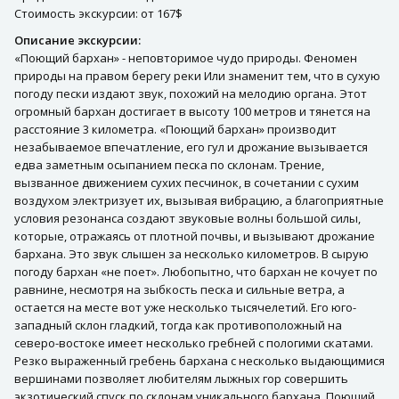
Стоимость экскурсии: от 167$
Описание экскурсии:
«Поющий бархан» - неповторимое чудо природы. Феномен
природы на правом берегу реки Или знаменит тем, что в сухую
погоду пески издают звук, похожий на мелодию органа. Этот
огромный бархан достигает в высоту 100 метров и тянется на
расстояние 3 километра. «Поющий бархан» производит
незабываемое впечатление, его гул и дрожание вызывается
едва заметным осыпанием песка по склонам. Трение,
вызванное движением сухих песчинок, в сочетании с сухим
воздухом электризует их, вызывая вибрацию, а благоприятные
условия резонанса создают звуковые волны большой силы,
которые, отражаясь от плотной почвы, и вызывают дрожание
бархана. Это звук слышен за несколько километров. В сырую
погоду бархан «не поет». Любопытно, что бархан не кочует по
равнине, несмотря на зыбкость песка и сильные ветра, а
остается на месте вот уже несколько тысячелетий. Его юго-
западный склон гладкий, тогда как противоположный на
северо-востоке имеет несколько гребней с пологими скатами.
Резко выраженный гребень бархана с несколько выдающимися
вершинами позволяет любителям лыжных гор совершить
экзотический спуск по склонам уникального бархана. Поющий