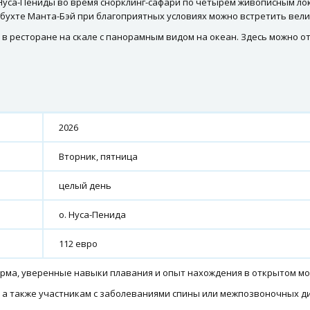
Нуса-Пениды во время снорклинг-сафари по четырём живописным ло
бухте Манта-Бэй при благоприятных условиях можно встретить вели
в ресторане на скале с панорамным видом на океан. Здесь можно от
2026
Вторник, пятница
целый день
о. Нуса-Пенида
112 евро
рма, уверенные навыки плавания и опыт нахождения в открытом мо
 а также участникам с заболеваниями спины или межпозвоночных ди