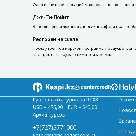
Одна из четырёх локаций маршрута, позволяющая 
Джи-Ти-Пойнт
Завершающая локация снорклинг-сафари с разнооб
Ресторан на скале
После утренней морской программы предусмотрен о
насладиться окружающими пейзажами.
Курс оплаты туров на 07.08
О комп
USD = 475,00
EUR = 549,00
Новос
Архив курсов
Ваканс
+7(727)3771000
Сотруд
kazakhstan@pegast.com.kz