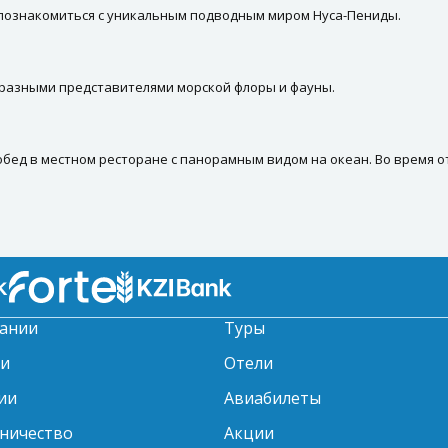
познакомиться с уникальным подводным миром Нуса-Пениды.
разными представителями морской флоры и фауны.
бед в местном ресторане с панорамным видом на океан. Во время о
ании
Туры
ти
Отели
ии
Авиабилеты
ничество
Акции