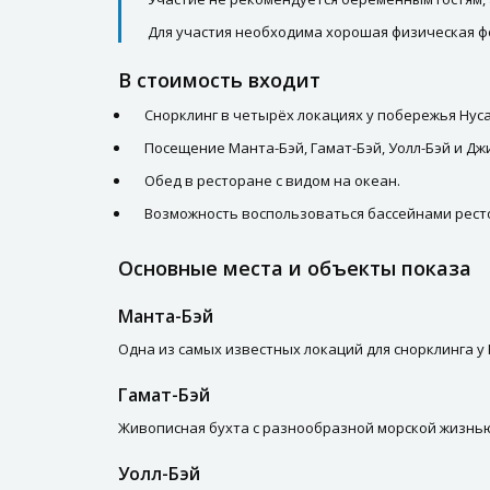
Для участия необходима хорошая физическая ф
В стоимость входит
Снорклинг в четырёх локациях у побережья Нус
Посещение Манта-Бэй, Гамат-Бэй, Уолл-Бэй и Дж
Обед в ресторане с видом на океан.
Возможность воспользоваться бассейнами рест
Основные места и объекты показа
Манта-Бэй
Одна из самых известных локаций для снорклинга у
Гамат-Бэй
Живописная бухта с разнообразной морской жизнью
Уолл-Бэй