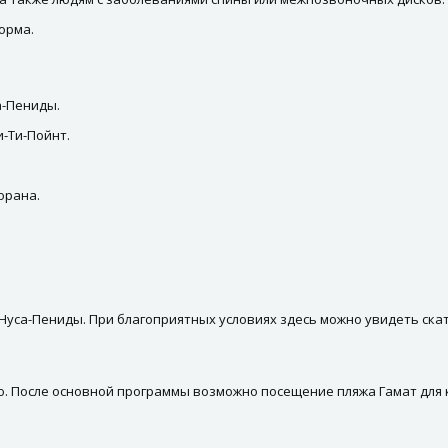
орма.
а-Пениды.
и-Ти-Пойнт.
орана.
 Нуса-Пениды. При благоприятных условиях здесь можно увидеть скат
. После основной программы возможно посещение пляжа Гамат для к