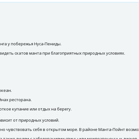
нга у побережья Нуса-Пениды.
видеть скатов манта при благоприятных природных условиях.
океан.
йнах ресторана.
ткое купание или отдых на берегу.
ависит от природных условий.
но чувствовать себя в открытом море. В районе Манта-Пойнт возмо
 а также людям с заболеваниями спины или межпозвоночных дисков.