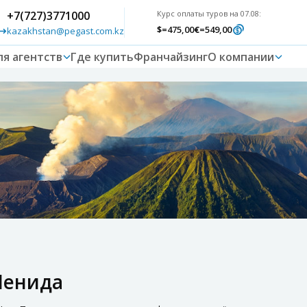
+7(727)3771000
Курс оплаты туров на 07.08:
$
=475,00
€
=549,00
kazakhstan@pegast.com.kz
ля агентств
Где купить
Франчайзинг
О компании
Пенида