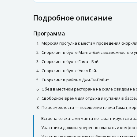
Подробное описание
Программа
Морская прогулка к местам проведения сноркли
Снорклинг в бухте Манта-Бэй с возможностью у
Снорклинг в бухте Гамат-Бэй.
Снорклинг в бухте Уолл-Бэй.
Снорклинг в районе Джи-Ти-Пойнт.
Обед в местном ресторане на скале с видом на 
Свободное время для отдыха и купания в бассе
По возможности — посещение пляжа Гамат, коро
Встреча со скатами манта не гарантируется и з
Участники должны уверенно плавать и комфорт
Участие не рекомендуется беременным гостям,