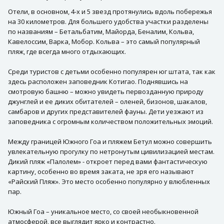
Отели, в основном, 4-х и 5 звезд протянулись вдоль побережья
на 30 километров. Для большего удобства участки разделены
по названиям – Бетальбатим, Майорда, Беналим, Кольва,
Кавелоссим, Варка, Мобор. Кольва – это самый популярный
пляж, где всегда много отдыхающих.
Среди туристов с детьми особенно популярен юг штата, так как
здесь расположен заповедник Котигао. Поднявшись на
смотровую башню – можно увидеть первозданную природу
джунглей и ее диких обитателей – оленей, бизонов, шакалов,
самбаров и других представителей фауны. Дети уезжают из
заповедника с огромным количеством положительных эмоций.
Между границей Южного Гоа и пляжем Бетул можно совершить
увлекательную прогулку по нетронутым цивилизацией местам.
Дикий пляж «Палолем» - откроет перед вами фантастическую
картину, особенно во время заката, не зря его называют
«Райский Пляж». Это место особенно популярно у влюбленных
пар.
Южный Гоа – уникальное место, со своей необыкновенной
атмосферой, все выглядит ярко и контрастно.