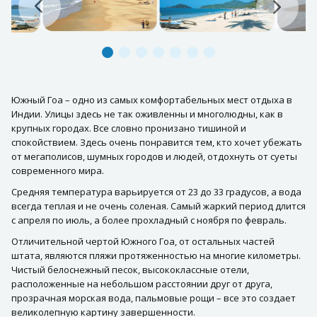
Южный Гоа – одно из самых комфортабельных мест отдыха в
Индии. Улицы здесь не так оживленны и многолюдны, как в
крупных городах. Все словно пронизано тишиной и
спокойствием. Здесь очень понравится тем, кто хочет убежать
от мегаполисов, шумных городов и людей, отдохнуть от суеты
современного мира.
Средняя температура варьируется от 23 до 33 градусов, а вода
всегда теплая и не очень соленая. Самый жаркий период длится
с апреля по июль, а более прохладный с ноября по февраль.
Отличительной чертой Южного Гоа, от остальных частей
штата, являются пляжи протяженностью на многие километры.
Чистый белоснежный песок, высококлассные отели,
расположенные на небольшом расстоянии друг от друга,
прозрачная морская вода, пальмовые рощи – все это создает
великолепную картину завершенности.