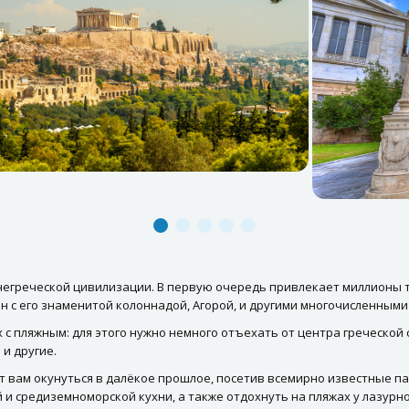
негреческой цивилизации. В первую очередь привлекает миллионы 
н с его знаменитой колоннадой, Агорой, и другими многочисленными
 с пляжным: для этого нужно немного отъехать от центра греческой
 и другие.
ет вам окунуться в далёкое прошлое, посетив всемирно известные п
 и средиземноморской кухни, а также отдохнуть на пляжах у лазурно