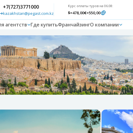
+7(727)3771000
Курс оплаты туров на 06.08:
$
=478,00
€
=550,00
kazakhstan@pegast.com.kz
ля агентств
Где купить
Франчайзинг
О компании