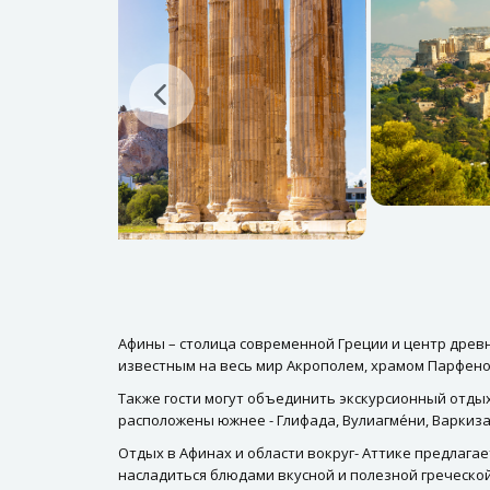
Афины – столица современной Греции и центр древ
известным на весь мир Акрополем, храмом Парфено
Также гости могут объединить экскурсионный отдых
расположены южнее - Глифада, Вулиагме́ни, Варкиза
Отдых в Афинах и области вокруг- Аттике предлага
насладиться блюдами вкусной и полезной греческой