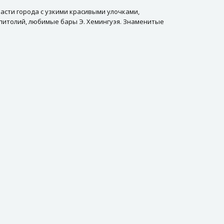
асти города с узкими красивыми улочками,
апитолий, любимые бары Э. Хемингуэя. Знаменитые