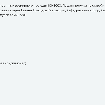
 памятник всемирного наследия ЮНЕСКО. Пешая прогулка по старой ч
Новая и старая Гавана: Площадь Революции, Кафедральный собор, К
-музей Хемингуэя.
ает кондиционер)