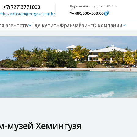
+7(727)3771000
Курс оплаты туров на 05.08:
$
=480,00
€
=553,00
kazakhstan@pegast.com.kz
ля агентств
Где купить
Франчайзинг
О компании
ом-музей Хемингуэя