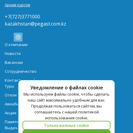
Архив курсов
+7(727)3771000
kazakhstan@pegast.com.kz
О компании
Новости
Вакансии
Сотрудничество
Контактная информация
Туры
Уведомление о файлах cookie
Мы используем файлы cookie, чтобы сделать
Отели
наш сайт максимально удобным для вас.
Авиабилеты
Продолжая пользоваться сайтом, вы
соглашаетесь с нашей политикой
Акции
использования cookie.
Памятка для туристов
Только важные cookie
Выдача документов