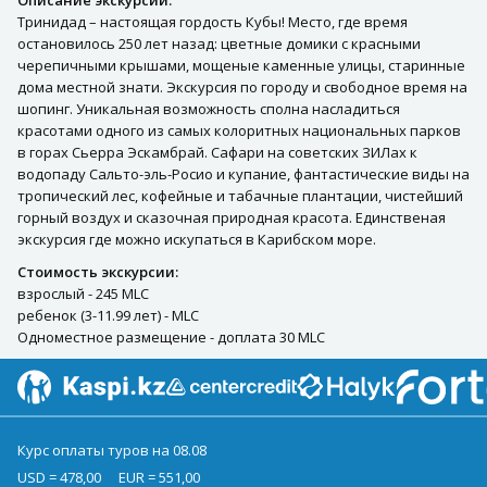
Описание экскурсии:
Тринидад – настоящая гордость Кубы! Место, где время
остановилось 250 лет назад: цветные домики с красными
черепичными крышами, мощеные каменные улицы, старинные
дома местной знати. Экскурсия по городу и свободное время на
шопинг. Уникальная возможность сполна насладиться
красотами одного из самых колоритных национальных парков
в горах Сьерра Эскамбрай. Сафари на советских ЗИЛах к
водопаду Сальто-эль-Росио и купание, фантастические виды на
тропический лес, кофейные и табачные плантации, чистейший
горный воздух и сказочная природная красота. Единственая
экскурсия где можно искупаться в Карибском море.
Стоимость экскурсии:
взрослый - 245 MLC
ребенок (3-11.99 лет) - MLC
Одноместное размещение - доплата 30 MLC
Курс оплаты туров на 08.08
USD = 478,00
EUR = 551,00