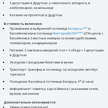
3 дегустации в Дудутках: у самогонного аппарата, в
хлебопекарне, на мельнице
Катание на пролетках в Дудутках
В стоимость включено:
Проживание в выбранной гостинице
Беларусь***
(с
бассейном) или в гостинице
Виктория&СПА****
(СПА-центр с
бассейном) в 2-местных номерах со всеми удобствамив,
телевизором, кондиционером
Питание: 2 завтрака шведский стол + 2 обеда + 3 дегустации
в Дудутках
Экскурсии с входными билетами в музеи
Транспорт: трансфер в гостиницу; на экскурсиях автобус
туркласса
Посещение бассейна в гостинице Беларусь 3* (2 часа)
Информпакет: памятка, карта Минска с указанием отеля,
музеев, магазинов
Дополнительно оплачивается:
Ужины (самостоятельно)