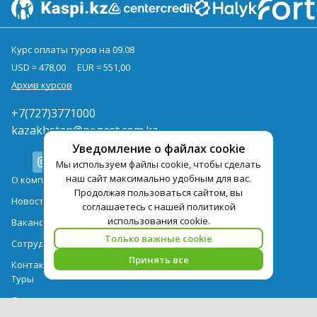
Курс оплаты туров на 09.08
USD = 478,00
EUR = 551,00
Архив курсов
+7(727)3771000
kazakhstan@pegast.com.kz
Уведомление о файлах cookie
Мы используем файлы cookie, чтобы сделать
наш сайт максимально удобным для вас.
О компании
Продолжая пользоваться сайтом, вы
Новости
соглашаетесь с нашей политикой
использования cookie.
Вакансии
Только важные cookie
Сотрудничество
Принять все
Контактная информация
Туры
Отели