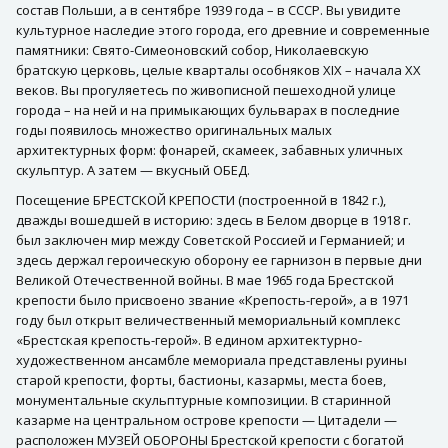
состав Польши, а в сентябре 1939 года – в СССР. Вы увидите
культурное наследие этого города, его древние и современные
памятники: Свято-Симеоновский собор, Николаевскую
братскую церковь, целые кварталы особняков XIX – начала ХХ
веков. Вы прогуляетесь по живописной пешеходной улице
города – на ней и на примыкающих бульварах в последние
годы появилось множество оригинальных малых
архитектурных форм: фонарей, скамеек, забавных уличных
скульптур. А затем — вкусный ОБЕД.
Посещение БРЕСТСКОЙ КРЕПОСТИ (построенной в 1842 г.),
дважды вошедшей в историю: здесь в Белом дворце в 1918 г.
был заключен мир между Советской Россией и Германией; и
здесь держал героическую оборону ее гарнизон в первые дни
Великой Отечественной войны. В мае 1965 года Брестской
крепости было присвоено звание «Крепость-герой», а в 1971
году был открыт величественный мемориальный комплекс
«Брестская крепость-герой». В едином архитектурно-
художественном ансамбле мемориала представлены руины
старой крепости, форты, бастионы, казармы, места боев,
монументальные скульптурные композиции. В старинной
казарме на центральном острове крепости — Цитадели —
расположен МУЗЕЙ ОБОРОНЫ Брестской крепости с богатой