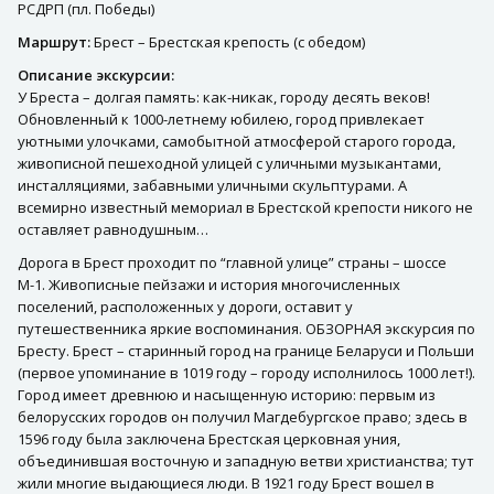
РСДРП (пл. Победы)
Маршрут:
Брест – Брестская крепость (с обедом)
Описание экскурсии:
У Бреста – долгая память: как-никак, городу десять веков!
Обновленный к 1000-летнему юбилею, город привлекает
уютными улочками, самобытной атмосферой старого города,
живописной пешеходной улицей с уличными музыкантами,
инсталляциями, забавными уличными скульптурами. А
всемирно известный мемориал в Брестской крепости никого не
оставляет равнодушным…
Дорога в Брест проходит по “главной улице” страны – шоссе
М-1. Живописные пейзажи и история многочисленных
поселений, расположенных у дороги, оставит у
путешественника яркие воспоминания. ОБЗОРНАЯ экскурсия по
Бресту. Брест – старинный город на границе Беларуси и Польши
(первое упоминание в 1019 году – городу исполнилось 1000 лет!).
Город имеет древнюю и насыщенную историю: первым из
белорусских городов он получил Магдебургское право; здесь в
1596 году была заключена Брестская церковная уния,
объединившая восточную и западную ветви христианства; тут
жили многие выдающиеся люди. В 1921 году Брест вошел в