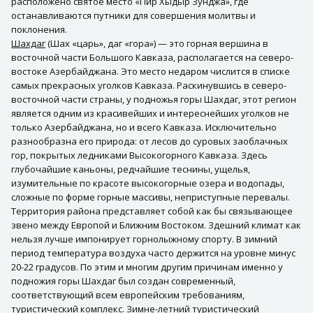
расположено святое место «Пир Хыдыр Зунджа», где
останавливаются путники для совершения молитвы и
поклонения.
Шахдаг
(Шах «царь», даг «гора») — это горная вершина в
восточной части Большого Кавказа, располагается на северо-
востоке Азербайджана. Это место недаром числится в списке
самых прекрасных уголков Кавказа. Раскинувшись в северо-
восточной части страны, у подножья горы Шахдаг, этот регион
является одним из красивейших и интереснейших уголков не
только Азербайджана, но и всего Кавказа. Исключительно
разнообразна его природа: от лесов до суровых заоблачных
гор, покрытых ледниками Высокогорного Кавказа. Здесь
глубочайшие каньоны, редчайшие теснины, ущелья,
изумительные по красоте высокогорные озера и водопады,
сложные по форме горные массивы, неприступные перевалы.
Территория района представляет собой как бы связывающее
звено между Европой и Ближним Востоком. Здешний климат как
нельзя лучше импонирует горнолыжному спорту. В зимний
период температура воздуха часто держится на уровне минус
20-22 градусов. По этим и многим другим причинам именно у
подножия горы Шахдаг был создан современный,
соответствующий всем европейским требованиям,
туристический комплекс. Зимне-летний туристический