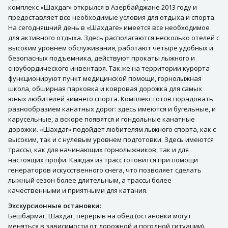
комплекс «Шахдаг» открылся в Азербайджане 2013 году и
предоставляет все необходимые условия для отдыха и спорта.
На сегодняшний день в «Шахдаге» имеется все необходимое
для активного отдыха. Здесь располагаются несколько отелей с
высоким уровнем обслуживания, работают четыре удобных и
безопасных подъемника, действуют прокаты лыжного и
сноубордического инвентаря. Так же на территории курорта
функционируют пункт медицинской помощи, горнолыжная
школа, обширная парковка и ковровая дорожка для самых
юных любителей зимнего спорта. Комплекс готов порадовать
разнообразием канатных дорог: здесь имеются и бугельные, и
карусельные, а вскоре появятся и гондольные канатные
дорожки. «Шахдаг» подойдет любителям лыжного спорта, как с
высоким, так и с нулевым уровнем подготовки. Здесь имеются
трассы, как для начинающих горнолыжников, так и для
настоящих профи. Каждая из трасс готовится при помощи
генераторов искусственного снега, что позволяет сделать
лыжный сезон более длительным, а трассы более
качественными и приятными для катания.
Экскурсионные остановки:
Бешбармаг, Шахдаг, перерыв на обед (остановки могут
меняться в зависимости от дорожной и погодной ситуации).