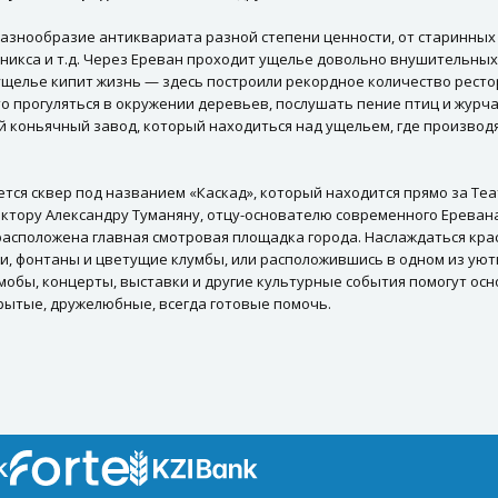
разнообразие антиквариата разной степени ценности, от старинных 
никса и т.д. Через Ереван проходит ущелье довольно внушительных
 ущелье кипит жизнь — здесь построили рекордное количество рестор
осто прогуляться в окружении деревьев, послушать пение птиц и журч
ий коньячный завод, который находиться над ущельем, где произво
тся сквер под названием «Каскад», который находится прямо за Те
ктору Александру Туманяну, отцу-основателю современного Еревана, 
 расположена главная смотровая площадка города. Наслаждаться кра
еи, фонтаны и цветущие клумбы, или расположившись в одном из ую
обы, концерты, выставки и другие культурные события помогут осн
крытые, дружелюбные, всегда готовые помочь.