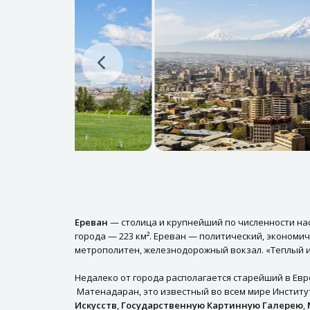
Ереван
— столица и крупнейший по численности нас
города — 223 км². Ереван — политический, экономи
метрополитен, железнодорожный вокзал. «Теплый и
Недалеко от города располагается старейший в Евр
Матенадаран, это известный во всем мире Институ
Искусств
,
Государственную Картинную Галерею
,