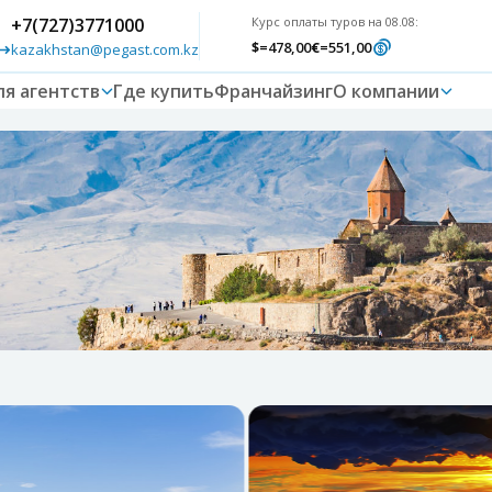
+7(727)3771000
Курс оплаты туров на 08.08:
$
=478,00
€
=551,00
kazakhstan@pegast.com.kz
ля агентств
Где купить
Франчайзинг
О компании