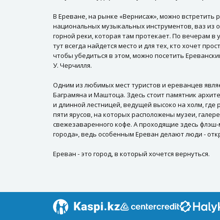
В Ереване, на рынке «Вернисаж», можно встретить 
национальных музыкальных инструментов, ваз из о
горной реки, которая там протекает. По вечерам в
тут всегда найдется место и для тех, кто хочет пр
чтобы убедиться в этом, можно посетить Ереванск
У. Черчилля.
Одним из любимых мест туристов и ереванцев являе
Баграмяна и Маштоца. Здесь стоит памятник архите
и длинной лестницей, ведущей высоко на холм, где
пяти ярусов, на которых расположены музеи, галер
свежезаваренного кофе. А проходящие здесь флэш-м
города», ведь особенным Ереван делают люди - от
Ереван - это город, в который хочется вернуться.