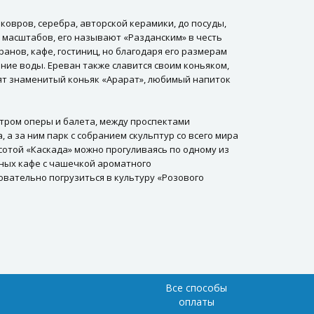
ковров, серебра, авторской керамики, до посуды,
 масштабов, его называют «Разданским» в честь
анов, кафе, гостиниц, но благодаря его размерам
ание воды. Ереван также славится своим коньяком,
дят знаменитый коньяк «Арарат», любимый напиток
атром оперы и балета, между проспектами
а за ним парк с собранием скульптур со всего мира
сотой «Каскада» можно прогуливаясь по одному из
тных кафе с чашечкой ароматного
овательно погрузиться в культуру «Розового
Все способы
оплаты