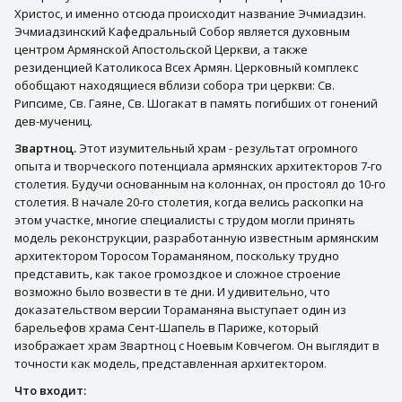
Христос, и именно отсюда происходит название Эчмиадзин.
Эчмиадзинский Кафедральный Собор является духовным
центром Армянской Апостольской Церкви, а также
резиденцией Католикоса Всех Армян. Церковный комплекс
обобщают находящиеся вблизи собора три церкви: Св.
Рипсиме, Св. Гаяне, Св. Шогакат в память погибших от гонений
дев-мучениц.
Звартноц.
Этот изумительный храм - результат огромного
опыта и творческого потенциала армянских архитекторов 7-го
столетия. Будучи основанным на колоннах, он простоял до 10-го
столетия. В начале 20-го столетия, когда велись раскопки на
этом участке, многие специалисты с трудом могли принять
модель реконструкции, разработанную известным армянским
архитектором Торосом Тораманяном, поскольку трудно
представить, как такое громоздкое и сложное строение
возможно было возвести в те дни. И удивительно, что
доказательством версии Тораманяна выступает один из
барельефов храма Сент-Шапель в Париже, который
изображает храм Звартноц с Ноевым Ковчегом. Он выглядит в
точности как модель, представленная архитектором.
Что входит: