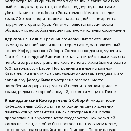
распространения христианства в Армении, а также за отказ
выйти замуж за Трдата III, она была подвергнута пыткам и
убита. На месте ее гибели в 7в. католикос Комитас воздвиг
храм. Об этом говорит надпись на западной стене храма с
наружной стороны. Храм Рипсиме является классическим
образцом крестообразных центрально-купольных сооружений.
Церковь Св. Гаяне.
Среди многочисленных памятников
Эчмиадзина наиболее известен храм Гаяне, расположенный
южнее Кафедрального Собора. Согласно преданию, мученица
Гаяне была подругой Рипсиме, ее наставницей и также, как она,
погибла за распространение христианства. Храм был основан в
630г. католикосом Езром. Построенный в виде купольной
базилики, он в 1652г. был капитально обновлен. Позднее, к его
западному фасаду была пристроена галерея - место
погребения иерархов армянской церкви. В южном приделе
храма, рядом с алтарной апсидой, покоятся мощи св. Гаяне.
Эчмиадзинский Кафедральный Собор
Эчмиадзинский
Кафедральный Собор считается одним из самых древних
памятников христианства. Он был построен в 4 в. после
провозглашения христианства государственной религией.
Согласно легенде, Собор был построен на том самом месте,
которое указал явившийся во сне Григорию Просветителю